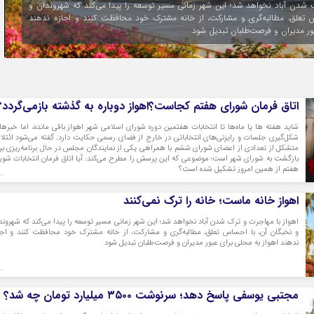
 وزارت نفت برای پروژه‌های عمرانی اهواز، بیش از آنکه به ابهامات پایان دهد،
یش روی افکار عمومی قرار داده است؛ اینکه این اعتبار دقیقاً چه میزان بوده، در چه
و چرا آثار آن متناسب با رقم اعلام‌شده در سطح شهر دیده نمی‌شود؟
اتاق فرمان شورای هفتم کجاست؟اهواز دوباره به گذشته بازمی‌گردد؟
شاید هفته ها یا ماه‌ها تا انتخابات هفتمین دوره شورای اسلامی شهر اهواز باقی مانده، اما خبرها 
شکل‌گیری جلسات و رایزنی‌های انتخاباتی در خارج از فضای رسمی حکایت دارد. گفته می‌شود ائتلا
متشکل از تعدادی از اعضای شورای ششم با همراهی یکی از نمایندگان مجلس در حال برنامه‌ریزی بر
بازگشت به شورای شهر است؛ موضوعی که این پرسش را مطرح می‌کند: آیا اتاق فرمان انتخابات شور
هفتم از همین امروز تشکیل شده است؟
اهواز خانه ماست؛ خانه را ترک نمی‌کنند
اهواز با مهاجرت و ترک شدن آباد نخواهد شد؛ این شهر زمانی مسیر توسعه را پیدا می‌کند که شهروند
و نخبگان آن، با احساس تعلق، مطالبه‌گری و مشارکت، از خانه مشترک خود محافظت کنند و اجا
ندهند اهواز به محلی برای عبور مدیران و فرصت‌طلبان تبدیل شود
مجتبی یوسفی پاسخ دهد؛ سرنوشت ۳۵۰۰ میلیارد تومان چه شد؟