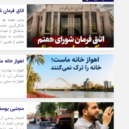
اتاق فرمان ش
شاید هفته ها یا
شکل‌گیری جلسات
متشکل از تعداد
بازگشت به شورا
هفتم از همین ا
اهواز خانه م
اهواز با مهاجرت
نخبگان آن، با 
اهواز به محلی ب
مجتبی یوسفی پاسخ ده
تومان اعتبار از 
پرسش‌های تازه‌ای