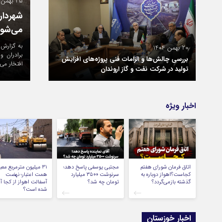
21 بهمن 1404
‌های جهادی» برای آمادگی شهر تا پایان سال اجرا
صدور م
به گزارش 
قل از روابط عمومی شهرداری اهواز شهردار اهواز با تبریک اعیاد شعبانیه به
کشور، مو
20 بهمن 1404
برادران و خواهران و قدردانی از مردم قهرمان اهواز به‌دلیل حضور پرشور در راهپیمایی ۲۲ بهمن، اظهار کرد:
خاتم‌الان
بررسی چالش‌ها و الزامات فنی پروژه‌های افزایش
خدمتگزاری به مردم اهواز را داشته‌ام و این مسیر را بر […]
پروژه، پی
تولید در شركت نفت و گاز اروندان
اخبار ویژه
اتاق فرمان شورای هفتم
مجتبی یوسفی پاسخ دهد؛
کجاست؟اهواز دوباره به
سرنوشت ۳۵۰۰ میلیارد
همت اعتبار؛ نهضت
گذشته بازمی‌گردد؟
تومان چه شد؟
آسفالت اهواز از کجا آغ
شده است؟
اخبار خوزستان