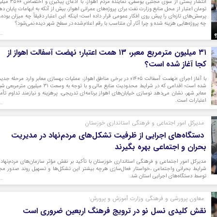
انتشار پستی از سوی مجتبی یوسفی، نماینده مردم اهواز، با اد
تومان اعتبار از محل منابع وزارت نفت برای پروژه‌های عمرانی اهواز، بیش از آنکه به ابهامات پایان ده
پرسش‌های تازه‌ای را پیش روی افکار عمومی قرار داده است؛ اینکه این اعتبار دقیقاً چه میزان بوده، 
چه پروژه‌هایی هزینه شده و چرا آثار آن متناسب با رقم اعلام‌شده در سطح شهر دیده نمی‌شود؟
۳۱ میلیون مترمربع معبر، ۱۳ همت اعتبار؛ نهضت آسفالت اهواز از
کجا آغاز شده است؟
با آغاز اجرای «نهضت آسفالت ۱۴۰۵» در برخی مناطق اهواز، عملیات بهسازی معابر وارد مرحله جد
شده است؛ اقدامی که در شرایط محدودیت منابع مالی و با توجه به وسعت ۳۱ میلیون متر
معابر شهر، نشان می‌دهد نوسازی خیابان‌های اهواز برنامه‌ای تدریجی، پرهزینه و نیازمند تداوم تأم
اعتبارات است.
مدیرکل امور اجتماعی و فرهنگی استانداری خوزستان
دستگاه‌های اجرایی از ظرفیت تشکل‌های مردم‌نهاد در مدیریت
بحران و اجتماعی بهره بگیرند
مدیرکل امور اجتماعی و فرهنگی استانداری خوزستان با تأکید بر نقش مؤثر سازمان‌های مردم‌نهاد 
شرایط بحرانی واجتماعی ،خواستار فعال‌سازی هرچه بیشتر این تشکل‌ها و تسهیل روند صدور مج
توسط دستگاه‌های اجرایی استان شد.
معاون پرورشی و فرهنگی وزارت آموزش و پرورش:
نقش کلیدی نسل نو در ترویج فرهنگ اربعین ضروری است