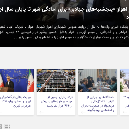
جوز قرارداد تکمیل خط یک قطار شهری اهواز
پایگاه خبری واژه‌ها، حجت‌الله دهدشتی با اعلام این خبر اظهار داشت: روز گذشته با حضور در
افقت وزیر کشور برای انعقاد قرارداد تکمیل خط یک قطار شهری اهواز با قرارگاه سا
بیا(ص) اخذ شد. وی ضمن قدردانی از نقش‌آفرینی استاندار خوزستان در پیش بُرد روند تکمی
گیری‌های نمایندگان مجلس […]
۳۱ میلیون مترمربع معبر، ۱۳
دستگاه‌های اجرایی از
تردد زائران اربعین از
روایت بقائی از گفت‌وگوی
ظرفیت تشکل‌های
مرزهای خوزستان به بیش
ایران و عمان درباره تنگه
از
مردم‌نهاد در مدیریت بحران
از ۴۳۴ هزار نفر رسید
هرمز در تهران
و اجتماعی بهره بگیرند