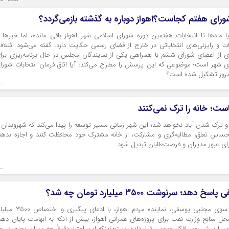
ورای هفتم کجاست؟اهواز دوباره به گذشته بازمی‌گردد؟
 ماه‌ها تا انتخابات هفتمین دوره شورای اسلامی شهر اهواز باقی مانده، اما خبرها ا
 و رایزنی‌های انتخاباتی در خارج از فضای رسمی حکایت دارد. گفته می‌شود ائتلاف
ی از اعضای شورای ششم با همراهی یکی از نمایندگان مجلس در حال برنامه‌ریزی برا
ی شهر است؛ موضوعی که این پرسش را مطرح می‌کند: آیا اتاق فرمان انتخابات شورا
مروز تشکیل شده است؟
است؛ خانه را ترک نمی‌کنند
 و ترک شدن آباد نخواهد شد؛ این شهر زمانی مسیر توسعه را پیدا می‌کند که شهروندان 
احساس تعلق، مطالبه‌گری و مشارکت، از خانه مشترک خود محافظت کنند و اجازه ندهن
رای عبور مدیران و فرصت‌طلبان تبدیل شود
د؛ سرنوشت ۳۵۰۰ میلیارد تومان چه شد؟
انتشار پستی از سوی مجتبی یوسفی، نماینده مردم اهواز، با ادعای پیگیری و 
محل منابع وزارت نفت برای پروژه‌های عمرانی اهواز، بیش از آنکه به ابهامات پایان دهد
 را پیش روی افکار عمومی قرار داده است؛ اینکه این اعتبار دقیقاً چه میزان بوده، در چ