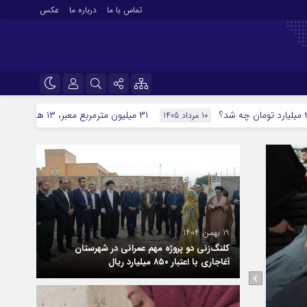
تماس با ما
درباره ما
عکس
نام کاربری یا نشانی ایمیل
اینستاگرام
۳۱ میلیون مترمربع معبر، ۱۳ همت اعتبار؛ نهضت آسفالت اهواز از کجا آغاز شده است؟
10 مرداد 1405
تلگرام
رمز عبور
سروش
ایتا
مرا به خاطر بسپار
آپارات
19 بهمن 1404
کلنگ‌زنی دو پروژه مهم عمرانی در شهرستان
اپلیکیشن
آغاجاری با اعتبار ۸۵۰ میلیارد ریال