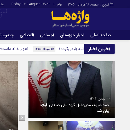
برابر با : Friday - 7 - August - 2026
ساع
تاریخ : جمعه, ۱۶ مرداد , ۱۴۰۵
صفحه اصلی
اخبار خوزستان
اجتماعی
اقتصادی
چندرسان
برگه نمونه
تماس با ما
آخرین اخبار
ره به گذشته بازمی‌گردد؟
اهواز خانه ماست؛ خانه را ترک نمی‌کن
15 مرداد 1405
20 بهمن 1404
احمد شریف مدیرعامل گروه ملی صنعتی فولاد
ایران شد