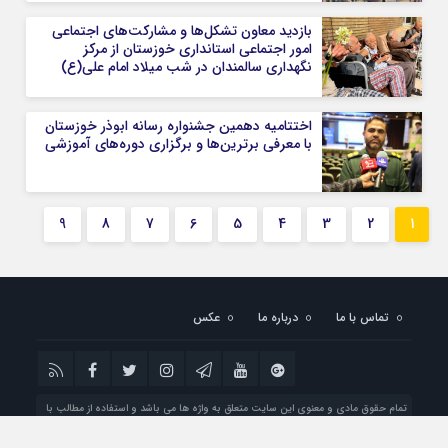
بازدید معاون تشكل‌ها و مشاركت‌هاى اجتماعى
امور اجتماعی استانداری خوزستان از مرکز
نگهداری سالمندان در شب میلاد امام علی(ع)
اختتامیه دهمین جشنواره رسانه ابوذر خوزستان
با معرفی برترین‌ها و برگزاری دوره‌های آموزشی
9
8
7
6
5
4
3
2
1
تماس با ما
درباره ما
عکس
تمام حقوق مادی و معنوی این سایت متعلق به واژه ها می باشد و استفاده از مطالب با
ذکر منبع بلامانع است.