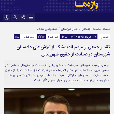
نام کاربری یا نشانی ایمیل
اینستاگرام
تلگرام
صفحه نخست
اجتماعی
/
اخبار خوزستان
/
دسته‌بندی نشده
انتشار :
27 خرداد 1405 - 12:02 ب.ظ
کد خبر :
3316
مشاهده :
118
سروش
ایتا
تقدیر جمعی از مردم اندیمشک از تلاش‌های دادستان
رمز عبور
آپارات
اپلیکیشن
شهرستان در صیانت از حقوق شهروندان
جمعی از مردم شهرستان اندیمشک با صدور پیامی، از خدمات و تلاش‌های مستمر دکتر
مرا به خاطر بسپار
حسن سپهوند، دادستان شهرستان اندیمشک، در زمینه تحقق عدالت، دفاع از حقوق
عامه، حمایت از مظلومان و ارتقای امنیت و اعتماد عمومی قدردانی کرده و بر نقش
مؤثر وی در پیگیری مطالبات مردمی و اجرای قانون تأکید کردند.