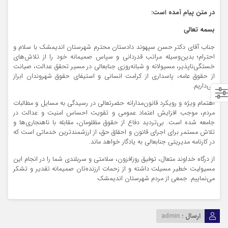
در متن پیام آمده است:
بسمه تعالی
جناب آقای دکتر حسن سپهوند دادستان محترم شهرستان اندیمشک با سلام و
احترام؛ بدین‌وسیله مراتب قدردانی و سپاس صمیمانه خود را از تلاش‌های
خستگی‌ناپذیر، مسیولانه و شبانه‌روزی جنابعالی در مسیر تحقق عدالت، صیانت
از حقوق عامه، پاسداری از کرامت انسانی و استیفای حقوق شهروندان ابراز
می‌داریم.
اهتمام ویژه و رویکرد قانون‌مدارانه حضرتعالی در رسیدگی به مسایل و مطالبات
مردم، موجب افزایش اعتماد عمومی و تقویت احساس امنیت و عدالت در
جامعه شده است. بی‌تردید دفاع از حقوق مظلومان، مقابله با ناهنجاری‌ها و
تلاش مستمر برای اجرای قانون و احقاق حق، از ارزشمندترین خدماتی است که
در کارنامه مدیریتی جنابعالی به یادگار خواهد ماند.
از درگاه خداوند متعال، توفیق روزافزون، سلامتی و سربلندی شما را در انجام این
مسیولیت خطیر مسیلت داشته و از زحمات ارزنده‌تان صمیمانه تقدیر و تشکر
می‌نماییم. جمعی از مردم شهرستان اندیمشک
ارسال :
admin