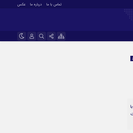
تماس با ما
درباره ما
عکس
نام کاربری یا نشانی ایمیل
اینستاگرام
تلگرام
رمز عبور
سروش
ایتا
مرا به خاطر بسپار
آپارات
ا
اپلیکیشن
ت