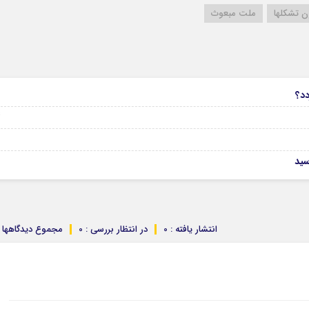
ن تشکلها
ملت مبعوث
6
دد؟
04
انتشار یافته : 0
در انتظار بررسی : 0
مجموع دیدگاهها : 