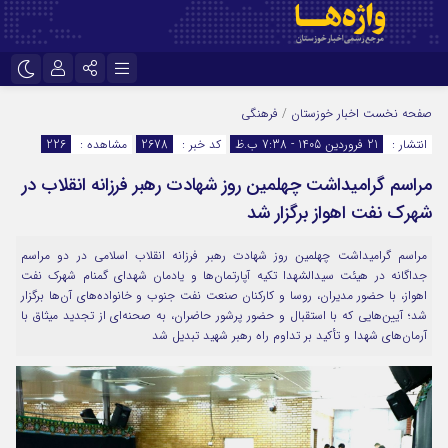
نام کاربری یا نشانی ایمیل
اینستاگرام
تلگرام
صفحه نخست
اخبار خوزستان
/
فرهنگی
انتشار :
21 فروردین 1405 - 7:38 ب.ظ
کد خبر :
2678
مشاهده :
226
سروش
ایتا
مراسم گرامیداشت چهلمین روز شهادت رهبر فرزانه انقلاب در
رمز عبور
آپارات
اپلیکیشن
شهرك نفت اهواز برگزار شد
مراسم گرامیداشت چهلمین روز شهادت رهبر فرزانه انقلاب اسلامی در دو مراسم
مرا به خاطر بسپار
جداگانه در هیئت سیدالشهدا تکیه آپارتمان‌ها و یادمان شهدای گمنام شهرک نفت
اهواز، با حضور مدیران، روسا و کارکنان صنعت نفت جنوب و خانواده‌های آن‌ها برگزار
شد؛ آیین‌هایی که با استقبال و حضور پرشور حاضران، به صحنه‌ای از تجدید میثاق با
آرمان‌های شهدا و تأکید بر تداوم راه رهبر شهید تبدیل شد