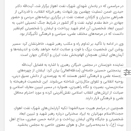
در مراسمی که در یادمان شهدای شهرک نفت اهواز برگزار شد، آیت‌الله دکتر
حیدری ضمن تسلیت چهلمین روز شهادت رهبر فرزانه انقلاب، با قدردانی از
همراهی مدیران و کارکنان صنعت نفت در برگزاری برنامه‌های مردمی و حضور
جهادی در خط مقدم ‌تولید نفت و گاز کشور در شرایط جنگ تحمیلی اخیر، به
تبیین ابعاد شخصیتی آن امام شهید پرداخت و ایشان را شخصیتی کم‌نظیر
دانست که در عرصه‌های مختلف علمی، سیاسی و فرهنگی تأثیرگذار بود.
وی در ادامه با تأکید بر تداوم راه و مکتب رهبر شهید، خاطرنشان کرد: مسیر
روشن این شخصیت بزرگ با قوت و صلابت ادامه خواهد یافت و اندیشه‌ها و
آرمان‌های ایشان همچنان الهام‌بخش ملت ایران و آزادگان جهان است.
نماینده خوزستان در مجلس خبرگان رهبری با اشاره به فضایل آیت‌الله
سیدمجتبی حسینی خامنه‌ای (مدظله‌العالی) بیان کرد: ایشان از چهره‌های
برجسته علمی و فرهنگی کشور هستند که به بهره‌مندی از دانش عمیق دینی،
روحیه انقلابی و تقوای مثال‌زدنی شناخته می‌شوند. این شخصیت فرهیخته با
ساده‌زیستی، بصیرت و نگاه راهبردی، همواره در مسیر تبیین معارف اسلامی و
صیانت از ارزش‌های انقلاب اسلامی نقش‌آفرینی کرده و مورد احترام محافل
علمی و فرهنگی قرار دارند.
همچنین در مراسم هییت سیدالشهدا تکیه آپارتمان‌های شهرک نفت اهواز،
حجت‌الاسلام مهرانیان به ایراد سخنرانی درباره رهبر شهید و تبیین ابعاد
شخصیتی و جایگاه والای ایشان پرداخت و در ادامه حسن صفری، مداح اهل
بیت (ع)، با مدیحه‌سرایی حال و هوای معنوی خاصی به مجلس بخشید.