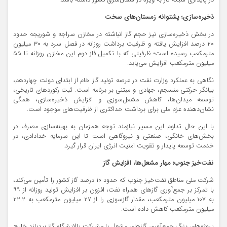
در پایداری شبکه گاز به ویژه در شمال‌شرق کشور داشته باشد.
ذخیره‌سازی؛ پشتوانه زمستان‌های سخت
در بخش ذخیره‌سازی نیز حجم گاز انباشته در مخازن سراجه و شوریجه حدود
۲۰ درصد افزایش یافته و ظرفیت برداشت روزانه در فصل سرد به ۳۰ میلیون
مترمکعب رسیده است؛ ظرفیتی که با تکمیل فاز دوم این مخازن روزانه تا ۵۵
میلیون مترمکعب افزایش می‌یابد.
نگاهی به عملکرد وزارت نفت در عرصه تولید گاز خام از ابتدای دولت چهاردهم،
بیانگر حرکتی منسجم، جهادی و مبتنی بر برنامه است. ثبت رکوردهای تاریخی،
توسعه میدان‌ها، کاهش مشعل‌سوزی و افزایش ذخیره‌سازی، همگی
نشان‌دهنده عزم ملی برای برداشت حداکثری از ظرفیت‌های موجود است.
با این حال تداوم این مسیر نیازمند توجه همزمان به بهینه‌سازی مصرف در
بخش‌های خانگی، صنعتی و نیروگاهی است تا این سرمایه خدادادی، در
خدمت توسعه پایدار و تقویت امنیت انرژی ایران قرار گیرد.
نفت‌خیز جنوب؛ مهار مشعل‌ها، افزایش گاز
شرکت ملی مناطق نفت‌خیز جنوب که حدود ۱۰ درصد گاز کشور را تأمین می‌کند،
با تمرکز بر جمع‌آوری گازهای همراه نفت، افزون بر افزایش تولید روزانه از ۹۹
به ۱۰۷ میلیون مترمکعب، مقدار گازسوزی را از ۲۷ میلیون مترمکعب به ۲۲.۲
میلیون مترمکعب کاهش داده است.
پروژه‌های بزرگ جمع‌آوری گازهای مشعل با مشارکت پالایشگاه گاز بیدبلند خلیج