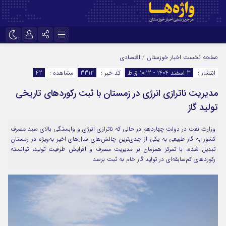
نام کاربری یا نشانی ایمیل
اینستاگرام
تلگرام
صفحه نخست
اخبار خوزستان
/
اقتصادی
انتشار :
3 اسفند 1404 - 10:12 ق.ظ
کد خبر :
3312
مشاهده :
42
سروش
ایتا
مدیریت ناترازی انرژی در زمستان با ثبت رکوردهای تاریخی
رمز عبور
آپارات
اپلیکیشن
تولید گاز
وزارت نفت در دولت چهاردهم در حالی که ناترازی انرژی و وابستگی بالای سبد مصرف
مرا به خاطر بسپار
کشور به گاز طبیعی به یکی از جدی‌ترین چالش‌های سال‌های اخیر به‌ویژه در زمستان
تبدیل شده، با تمرکز همزمان بر مدیریت مصرف و افزایش ظرفیت تولید، توانسته
رکوردهای کم‌سابقه‌ای در تولید گاز خام به ثبت برسد