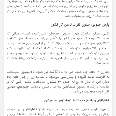
از روزانه یک میلیارد و ۹۸ میلیون مترمکعب، بار دیگر ارتقا یافت. این موفقیت
نتیجه برنامه‌ریزی دقیق برای اجرای تعمیرات اساسی در فصل گرم، کاهش زمان
توقف‌ها و تلاش بی‌وقفه کارکنان صنعت نفت و گاز بود؛ تلاش‌هایی که حتی در
میانه جنگ ۱۲روزه نیز متوقف نشد.
پارس جنوبی؛ ستون فقرات تأمین گاز کشور
نقش میدان مشترک پارس جنوبی همچنان تعیین‌کننده است؛ میدانی که
حدود ۷۰ درصد گاز مورد نیاز کشور را تأمین می‌کند. در زمستان‌های ۱۴۰۳ و
۱۴۰۴ رکوردهای متعددی در برداشت روزانه گاز غنی از این میدان به ثبت رسید؛
از ۷۱۰ و ۷۱۶ میلیون مترمکعب در زمستان ۱۴۰۳ گرفته تا ثبت تاریخی ۷۳۰
میلیون مترمکعب در بهمن‌ ۱۴۰۴؛ بالاترین مقدار تولید در دو دهه بهره‌برداری از
این میدان، تا آنجا که در دو سال اخیر، ۱۰ بار رکورد برداشت روزانه شکسته
شده است.
حفاری ۱۴ حلقه چاه جدید طی ۱۵ ماه گذشته نیز حدود ۲۵ میلیون مترمکعب
به ظرفیت تولید افزوده و پیش‌بینی می‌شود با بهره‌برداری از چهار حلقه چاه
دیگر، این افزایش به روزانه حدود ۳۰ میلیون مترمکعب برسد؛ رقمی که در
مقایسه با رشد ۱۱ میلیون مترمکعبی سه سال پیش از دولت چهاردهم، جهشی
قابل توجه محسوب می‌شود.
فشارافزایی؛ پاسخ به دغدغه نیمه دوم عمر میدان
با ورود پارس جنوبی به نیمه دوم عمر خود، طرح فشارافزایی این میدان
به‌عنوان یک ضرورت راهبردی در دستور کار قرار گرفته است. مطالعات پایه و