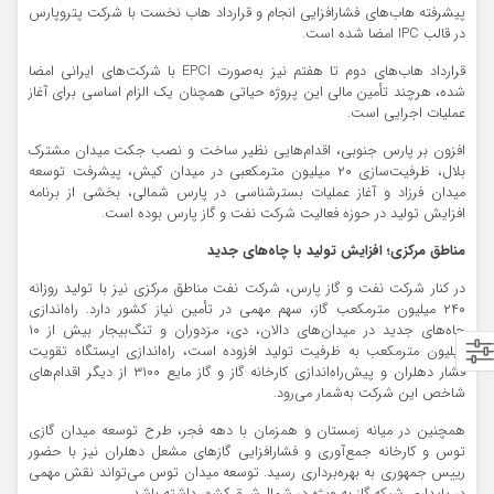
پیشرفته هاب‌های فشارافزایی انجام و قرارداد هاب نخست با شرکت پتروپارس
در قالب IPC امضا شده است.
قرارداد هاب‌های دوم تا هفتم نیز به‌صورت EPCI با شرکت‌های ایرانی امضا
شده، هرچند تأمین مالی این پروژه حیاتی همچنان یک الزام اساسی برای آغاز
عملیات اجرایی است.
افزون بر پارس جنوبی، اقدام‌هایی نظیر ساخت و نصب جکت میدان مشترک
بلال، ظرفیت‌سازی ۲۰ میلیون مترمکعبی در میدان کیش، پیشرفت توسعه
میدان فرزاد و آغاز عملیات بسترشناسی در پارس شمالی، بخشی از برنامه
افزایش تولید در حوزه فعالیت شرکت نفت و گاز پارس بوده است.
مناطق مرکزی؛ افزایش تولید با چاه‌های جدید
در کنار شرکت نفت و گاز پارس، شرکت نفت مناطق مرکزی نیز با تولید روزانه
۲۴۰ میلیون مترمکعب گاز، سهم مهمی در تأمین نیاز کشور دارد. راه‌اندازی
چاه‌های جدید در میدان‌های دالان، دی، مزدوران و تنگ‌بیجار بیش از ۱۰
میلیون مترمکعب به ظرفیت تولید افزوده است، راه‌اندازی ایستگاه تقویت
فشار دهلران و پیش‌راه‌اندازی کارخانه گاز و گاز مایع ۳۱۰۰ از دیگر اقدام‌های
شاخص این شرکت به‌شمار می‌رود.
همچنین در میانه زمستان و همزمان با دهه فجر، طرح توسعه میدان گازی
توس و کارخانه جمع‌آوری و فشارافزایی گازهای مشعل دهلران نیز با حضور
رییس جمهوری به بهره‌برداری رسید. توسعه میدان توس می‌تواند نقش مهمی