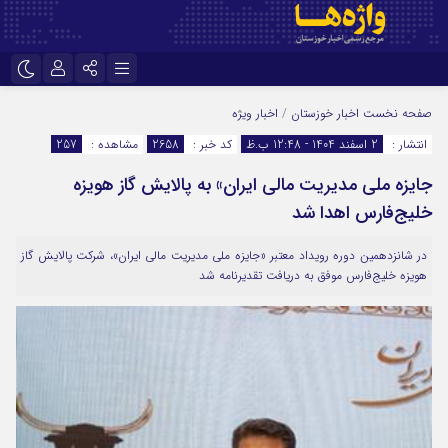
نام کاربری یا نشانی ایمیل
اینستاگرام
تلگرام
صفحه نخست
اخبار خوزستان
/
اخبار ویژه
انتشار :
2 اسفند 1404 - 12:48 ب.ظ
کد خبر :
2658
مشاهده :
257
سروش
ایتا
جایزه ملی مدیریت مالی ایران» به پالایش گاز هویزه
رمز عبور
آپارات
اپلیکیشن
خلیج‌فارس اهدا شد
در شانزدهمین دوره رویداد معتبر «جایزه ملی مدیریت مالی ایران»، شرکت پالایش گاز
مرا به خاطر بسپار
هویزه خلیج‌فارس موفق به دریافت تقدیرنامه شد