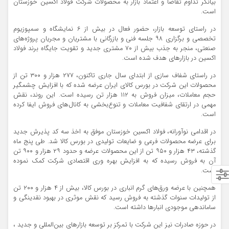
بیانگر تداوم تقاضا و اعتماد بازار به محصولات شرکت فولاد اکسین خوزستان
است.
در راستای توسعه بازار، حضور فعال در بیش از ۶ نمایشگاه و سمپوزیوم
تخصصی و برگزاری ۹۸ جلسه فنی و بازرگانی با مشتریان و مجریان پروژه‌های
صنعتی، منجر به جذب بیش از ۷۰ مشتری جدید و تقویت جایگاه برند فولاد
اکسین در بازارهای هدف شده است.
در راستای شفاف سازی از ابتدای سال جاری تاکنون، ۲۷۷ هزار و ۳۰۰ تن از
محصولات این شرکت در بورس کالای ایران عرضه شده که با افزایش چشمگیر
حجم معاملات، میزان فروش به ۱۱۲ هزار تن رسیده است. این روند، نقش
مهمی در ارتقای شفافیت معاملات و تنوع‌بخشی به کانال‌های فروش ایفا کرده
است.
در اقدامی نوآورانه، فولاد اکسین خوزستان موفق به اخذ سه کد پذیرش جدید
برای عرضه محصولات فرعی و ضایعات تولیدی در بورس کالا شد. طی پنج ماه
گذشته، ۴۳ هزار و ۹۵۰ تن از این محصولات عرضه و حدود ۲۹ هزار و ۹۰۰ تن
آن به فروش رسیده که به افزایش بهره‌ وری اقتصادی شرکت کمک نموده
است.
همچنین با عرضه ورق‌های گرم انباری در بورس کالا، بیش از ۴ هزار و ۲۰۰ تن
از تولیدات سنوات گذشته به فروش رسید که نقش موثری در بهبود نقدینگی و
ساماندهی موجودی انبارها داشته است.
در حوزه صادرات نیز این شرکت با تمرکز بر توسعه بازارهای بین‌المللی و جدید ،