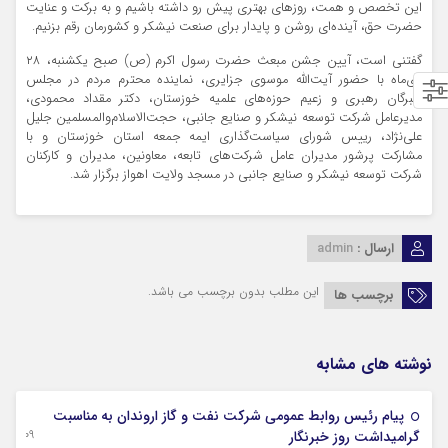
این تخصص و همت، روزهای بهتری پیش رو داشته باشیم و به برکت و عنایت
حضرت حق، آینده‌ای روشن و پایدار برای صنعت نیشکر و کشورمان رقم بزنیم.
گفتنی است، آیین جشن مبعث حضرت رسول اکرم (ص) صبح یکشنبه، ۲۸
دی‌ماه با حضور آیت‌الله موسوی جزایری، نماینده محترم مردم در مجلس
خبرگان رهبری و زعیم حوزه‌های علمیه خوزستان، دکتر مقداد محمودی،
مدیرعامل شرکت توسعه نیشکر و صنایع جانبی، حجت‌الاسلام‌والمسلمین جلیل
علی‌نژاد، رییس شورای سیاست‌گذاری ایمه جمعه استان خوزستان و با
مشارکت پرشور مدیران عامل شرکت‌های تابعه، معاونین، مدیران و کارکنان
شرکت توسعه نیشکر و صنایع جانبی در مسجد ولایت اهواز برگزار شد.
ارسال :
admin
این مطلب بدون برچسب می باشد.
برچسب ها
نوشته های مشابه
پیام رئیس روابط عمومی شركت نفت و گاز اروندان به مناسبت
09 آگوست 2026
گرامیداشت روز خبرنگار