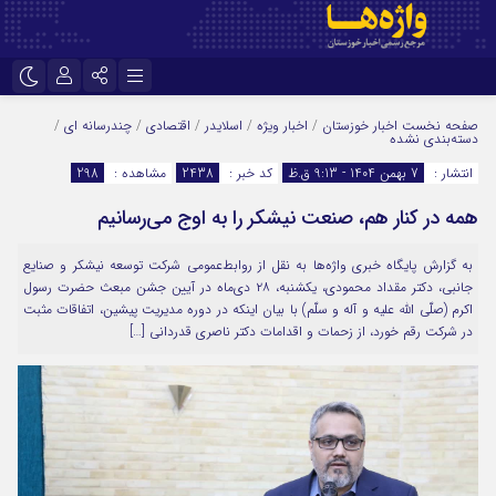
نام کاربری یا نشانی ایمیل
اینستاگرام
تلگرام
صفحه نخست
اخبار خوزستان
/
اخبار ویژه
/
اسلایدر
/
اقتصادی
/
چندرسانه ای
/
دسته‌بندی نشده
سروش
ایتا
انتشار :
7 بهمن 1404 - 9:13 ق.ظ
کد خبر :
2438
مشاهده :
298
رمز عبور
آپارات
اپلیکیشن
همه در کنار هم، صنعت نیشکر را به اوج می‌رسانیم
به گزارش پایگاه خبری واژه‌ها به نقل از روابط‌عمومی شرکت توسعه نیشکر و صنایع
جانبی، دکتر مقداد محمودی، یکشنبه، ۲۸ دی‌ماه در آیین جشن مبعث حضرت رسول
مرا به خاطر بسپار
اکرم (صلّی الله علیه و آله و سلّم) با بیان اینکه در دوره مدیریت پیشین، اتفاقات مثبت
در شرکت رقم خورد، از زحمات و اقدامات دکتر ناصری قدردانی […]