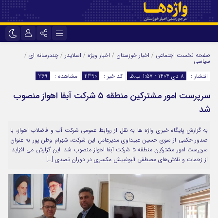
نام کاربری یا نشانی ایمیل
اینستاگرام
تلگرام
صفحه نخست
اجتماعی
/
اخبار خوزستان
/
اخبار ویژه
/
اسلایدر
/
چندرسانه ای
/
سیاسی
سروش
ایتا
انتشار :
8 دی 1404 - 1:57 ب.ظ
کد خبر :
2390
مشاهده :
369
رمز عبور
آپارات
اپلیکیشن
سرپرست امور مشترکین منطقه ۵ شرکت آبفا اهواز منصوب
شد
مرا به خاطر بسپار
به گزارش پایگاه خبری واژه ها به نقل از روابط عمومی شرکت آب و فاضلاب اهواز، با
صدور حکمی از سوی حسین عبیداوی مدیرعامل این شرکت، شهرام وطن پور به عنوان
سرپرست امور مشترکین منطقه ۵ شرکت آبفا اهواز منصوب شد. این گزارش می افزاید:
از زحمات و تلاش‌های مصطفی آلبوغبیش مکسری در دوران تصدی […]