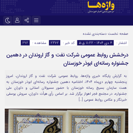
نام کاربری یا نشانی ایمیل
اینستاگرام
تلگرام
صفحه نخست
دسته‌بندی نشده
انتشار :
4 دی 1404 - 11:22 ق.ظ
کد خبر :
2362
مشاهده :
292
سروش
ایتا
درخشش روابط عمومی شركت نفت و گاز اروندان در دهمین
رمز عبور
آپارات
اپلیکیشن
جشنواره رسانه‌ای ابوذر خوزستان
به گزارش پایگاه خبری واژه‌ها، روابط عمومی شرکت نفت و گاز اروندان، امروز
مرا به خاطر بسپار
پنجشنبه چهارم دی‌ماه ۱۴۰۴، اختتامیه دهمین جشنواره رسانه‌ای ابوذر خوزستان به
همت سازمان بسیج رسانه خوزستان با حضور مسیولان استانی و داوران ملی
جشنواره، در مجتمع فجر اهواز برگزار شد. بر اساس رأی هیأت داوران، سروش یوسفی
خبرنگار و عکاس روابط عمومی […]