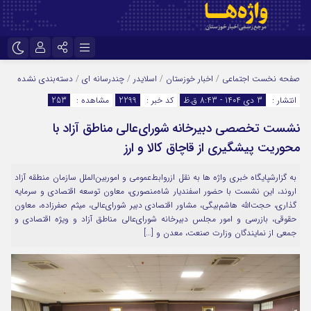
نام کاربری یا نشانی ایمیل
اینستاگرام
تلگرام
صفحه نخست
اجتماعی
/
اخبار خوزستان
/
اسلایدر
/
چندرسانه ای
/
دسته‌بندی نشده
انتشار :
3 دی 1404 - 8:43 ق.ظ
کد خبر :
2299
مشاهده :
253
سروش
ایتا
نشست تخصصی دبیرخانه شورای‌عالی مناطق آزاد با
رمز عبور
آپارات
اپلیکیشن
محوریت پیشگیری از قاچاق کالا و ارز
به گزارشپایگاه خبری واژه ها به نقل ازروابط‌عمومی و اموربین‌الملل سازمان منطقه آزاد
مرا به خاطر بسپار
اروند، این نشست با حضور اسفندیار شاه‌منصوری، معاون توسعه اقتصادی و سرمایه
گذاری، حجت‌الله هاشم‌بیگی، مشاور اقتصادی دبیر شورای‌عالی، میثم صفرزاده، معاون
حقوقی، بازرسی و امور مجلس دبیرخانه شورای‌عالی مناطق آزاد و ویژه اقتصادی و
جمعی از نمایندگان وزارت صنعت، معدن و […]