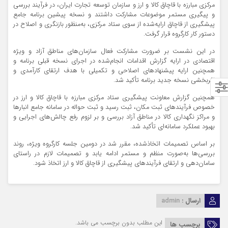
مرکزی مبارزه با قاچاق کالا و ارز و سازمان توسعه تجارت ایران، در فرآیند بررسی
و پیگیری مستمر موضوعات مشارکت داشتند و نسخه پیشین برنامه جامع
پیشگیری از قاچاق ارایه‌شده از سوی ستاد مرکزی، به‌منظور بازنگری و اصلاح در
دستور کار کارگروه قرار گرفت.
در این نشست بر ضرورت مشارکت فعال سازمان‌های مناطق آزاد و ویژه
اقتصادی در ارایه گزارش اقدامات انجام‌شده در اجرای نسخه قبلی برنامه و
همچنین ارایه پیشنهادهای اصلاحی و تکمیلی با هدف ارتقای کارآمدی و
اثربخشی نسخه جدید برنامه تأکید شد.
همچنین گزارش معاونت پیشگیری ستاد مرکزی مبارزه با قاچاق کالا و ارز در
خصوص فرآیندهای ثبت مکان، ثبت رسید و ثبت حواله در سامانه جامع انبارها
و مراکز نگهداری کالا در مناطق آزاد بررسی و بر لزوم رفع چالش‌های اجرایی و
بهبود عملکرد سامانه‌ای تأکید شد.
بر اساس تصمیمات اتخاذشده، مقرر شد در دومین جلسه کارگروه ویژه، روند
بررسی‌ها به‌صورت منظم و مستمر ادامه یابد و تصمیمات لازم در راستای
سامان‌دهی و ارتقای فرآیندهای پیشگیری از قاچاق کالا و ارز اتخاذ شود.
ارسال :
admin
این مطلب بدون برچسب می باشد.
برچسب ها