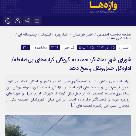
نام کاربری یا نشانی ایمیل
اینستاگرام
تلگرام
صفحه نخست
اجتماعی
/
اخبار خوزستان
/
اخبار ویژه
/
تیتریک
/
چندرسانه ای
/
دسته‌بندی نشده
سروش
ایتا
انتشار :
25 آذر 1404 - 9:25 ب.ظ
کد خبر :
2219
مشاهده :
290
رمز عبور
آپارات
اپلیکیشن
شورای شهرِ تماشاگر؛ حمیدیه گروگان کرایه‌های بی‌ضابطه/
اداره‌کل حمل‌ونقل پاسخ دهد
مرا به خاطر بسپار
نهاد اسماعیلی منش- اغلب تصمیم‌گیری‌هایی که در کشور و استان اتخاذ می‌شود،
بدون فراهم‌کردن زیرساخت‌های لازم است و افزایش قیمت بنزین، نمونه روشن این
بی‌تدبیری‌هاست؛ تصمیمی که از حمل‌ونقل گرفته تا خوراک، لوازم منزل و هزینه‌های
روزمره مردم را تحت‌تأثیر قرار داده است. در این میان، شهروندان حمیدیه یکی از
قربانیان اصلی این زنجیره تصمیم‌های […]