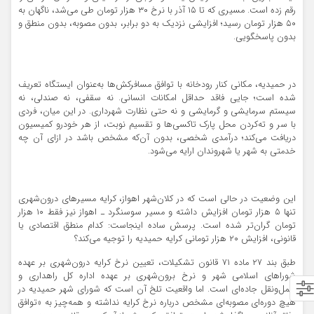
رقم زده است. مسیری که تا ۱۵ آذر با نرخ ۳۰ هزار تومان طی می‌شد، ناگهان به
۵۰ هزار تومان رسید؛ افزایشی نزدیک به دو برابر، بدون مصوبه، بدون منطق و
بدون پاسخگویی.
در حمیدیه، مکانی کنار رودخانه با توافق مسافرکش‌ها به‌عنوان ایستگاه تعریف
شده است؛ جایی فاقد حداقل امکانات انسانی. نه سقفی، نه صندلی، نه
سیستم سرمایشی و گرمایشی و نه حتی نظارت شهرداری. در این میان، فردی
با سر و ته‌کردن محل پارک تاکسی‌ها و تقسیم نوبت، از هر خودرو کمیسیون
دریافت می‌کند؛ درآمدی شخصی، بدون آن‌که مشخص باشد در ازای آن چه
خدمتی به شهر یا شهروندان ارایه می‌شود.
این وضعیت در حالی است که در کلان‌شهر اهواز، کرایه مسیرهای درون‌شهری
تنها ۵ هزار تومان افزایش داشته و مسیر سوسنگرد ـ اهواز نیز فقط ۱۰ هزار
تومان گران‌تر شده است. پرسش ساده اینجاست: کدام منطق اقتصادی یا
قانونی، افزایش ۲۰ هزار تومانی کرایه حمیدیه را توجیه می‌کند؟
طبق بند ۲۷ ماده ۷۱ قانون تشکیلات، تعیین نرخ کرایه درون‌شهری بر عهده
شوراهای اسلامی شهر و نرخ برون‌شهری بر عهده اداره کل راهداری و
حمل‌ونقل جاده‌ای است. اما واقعیت تلخ آن است که شورای شهر حمیدیه در
هیچ دوره‌ای مصوبه‌ای مشخص درباره نرخ کرایه نداشته و همه‌چیز به «توافق