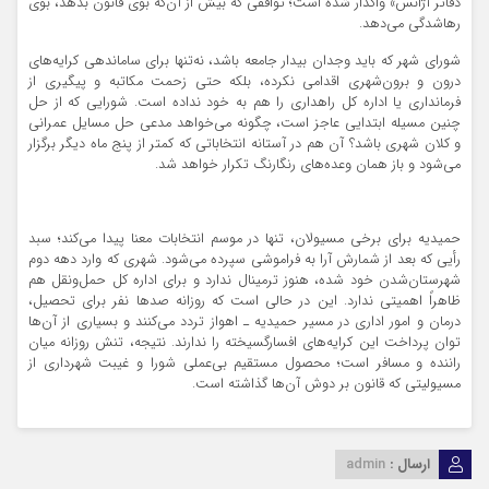
دفاتر آژانس» واگذار شده است؛ توافقی که بیش از آن‌که بوی قانون بدهد، بوی
رهاشدگی می‌دهد.
شورای شهر که باید وجدان بیدار جامعه باشد، نه‌تنها برای ساماندهی کرایه‌های
درون و برون‌شهری اقدامی نکرده، بلکه حتی زحمت مکاتبه و پیگیری از
فرمانداری یا اداره کل راهداری را هم به خود نداده است. شورایی که از حل
چنین مسیله ابتدایی عاجز است، چگونه می‌خواهد مدعی حل مسایل عمرانی
و کلان شهری باشد؟ آن هم در آستانه انتخاباتی که کمتر از پنج ماه دیگر برگزار
می‌شود و باز همان وعده‌های رنگارنگ تکرار خواهد شد.
حمیدیه برای برخی مسیولان، تنها در موسم انتخابات معنا پیدا می‌کند؛ سبد
رأیی که بعد از شمارش آرا به فراموشی سپرده می‌شود. شهری که وارد دهه دوم
شهرستان‌شدن خود شده، هنوز ترمینال ندارد و برای اداره کل حمل‌ونقل هم
ظاهراً اهمیتی ندارد. این در حالی است که روزانه صدها نفر برای تحصیل،
درمان و امور اداری در مسیر حمیدیه ـ اهواز تردد می‌کنند و بسیاری از آن‌ها
توان پرداخت این کرایه‌های افسارگسیخته را ندارند. نتیجه، تنش روزانه میان
راننده و مسافر است؛ محصول مستقیم بی‌عملی شورا و غیبت شهرداری از
مسیولیتی که قانون بر دوش آن‌ها گذاشته است.
ارسال :
admin