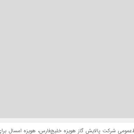
‌عمومی شرکت پالایش گاز هویزه خلیج‌فارس، هویزه امسال برا