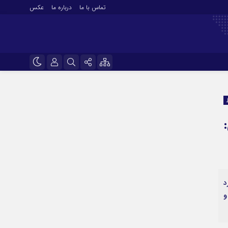
تماس با ما
درباره ما
عکس
نام کاربری یا نشانی ایمیل
اینستاگرام
تلگرام
رمز عبور
:
سروش
ایتا
مرا به خاطر بسپار
آپارات
د
اپلیکیشن
ی شلوغ و