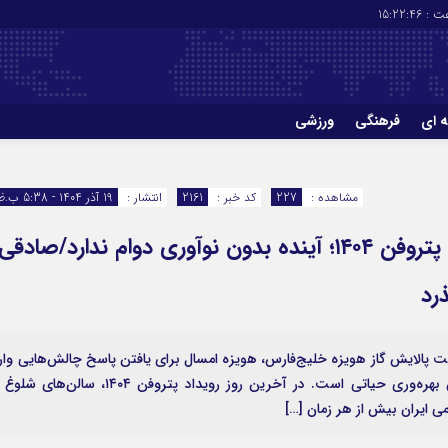
ت :
15:22:46
ه ای
فرهنگی
ورزشی
چاپ
درباره ما
مشاهده :
227
کد خبر :
2161
انتشار :
19 آذر 1404 - 5:38 ب.ظ
پیام روشن هویزه خلیج‌فارس در پایان پتروفن ۱۴۰۴؛ آینده بدون نوآوری دوام ندارد/صادقی
رد
رکت پالایش گاز هویزه خلیج‌فارس، هویزه امسال برای یافتن پاسخ چالش‌هایی وار
پتروفن شد که حل آن‌ها برای استمرار تولید و افزایش بهره‌وری حیاتی است. در آخرین روز رویداد پتروفن ۱۴۰۴، سالن‌ها
ایران بیش از هر زمان […]