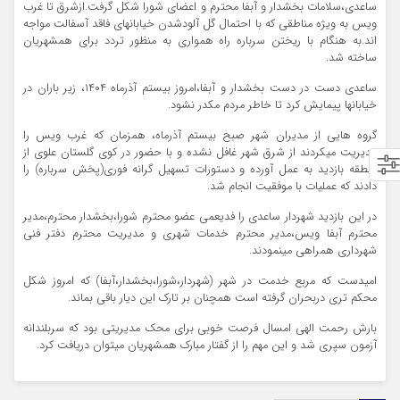
ساعدی،سلامات بخشدار و آبفا محترم و اعضای شورا شکل گرفت.ازشرق تا غرب
ویس به ویژه مناطقی که با احتمال گل آلودشدن خیابانهای فاقد آسفالت مواجه
اند.به هنگام با ریختن سرباره راه همواری به منظور تردد برای همشهریان
ساخته شد.
ساعدی دست در دست بخشدار و آبفا،امروز بیستم آذرماه ۱۴۰۴، زیر باران در
خیابانها پیمایش کرد تا خاطر مردم مکدر نشود.
گروه هایی از مدیران شهر صبح بیستم آذرماه، همزمان که غرب ویس را
مدیریت میکردند از شرق شهر غافل نشده و با حضور در کوی گلستان علوی از
منطقه بازدید به عمل آورده و دستورات تسهیل گرانه فوری(پخش سرباره) را
دادند که عملیات با موفقیت انجام شد.
در این بازدید شهردار ساعدی را فدیعمی عضو محترم شورا،بخشدار محترم،مدیر
محترم آبفا ویس،مدیر محترم خدمات شهری و مدیریت محترم دفتر فنی
شهرداری همراهی مینمودند.
امیدست که مربع خدمت در شهر (شهردار،شورا،بخشدار،آبفا) که امروز شکل
محکم تری دربحران گرفته است همچنان بر تارک این دیار باقی بماند.
بارش رحمت الهی امسال فرصت خوبی برای محک مدیریتی بود که سربلندانه
آزمون سپری شد و این مهم را از گفتار مبارک همشهریان میتوان دریافت کرد.