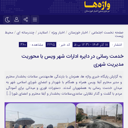
نام کاربری یا نشانی ایمیل
اینستاگرام
تلگرام
صفحه نخست
اجتماعی
/
اخبار خوزستان
/
اخبار ویژه
/
اسلایدر
/
چندرسانه ای
/
محیط
زیست
سروش
ایتا
انتشار :
18 آذر 1404 - 12:31 ب.ظ
کد خبر :
2295
مشاهده :
360
رمز عبور
آپارات
اپلیکیشن
خدمت رسانی در دایره ادارات شهر ویس با محوریت
مدیریت شهری
مرا به خاطر بسپار
به گزارش پایگاه خبری واژه ها، همزمان با بارندگی ها،مهندس سلامات بخشدار محترم
و مدیر محترم آبفا ویس همراه و همگام با شهردار و اعضای شورای اسلامی شهر به
میدان خدمت رسانی به همشهریان آمدند. دستورات فوری و میدانی برای آسودگی
مردم با گشت و گذار نظارتی ساعدی،سلامات بخشدار و آبفا محترم و اعضای شورا […]