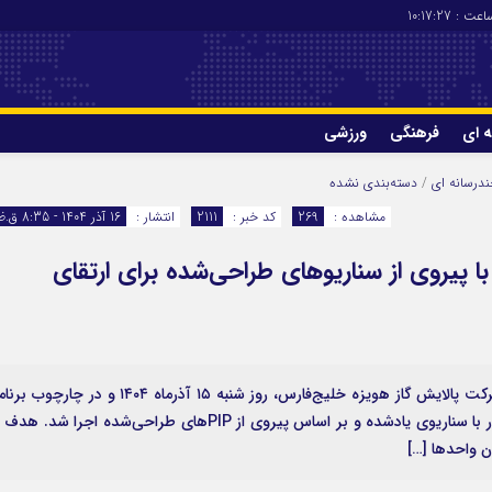
عت :
10:17:27
ه ای
فرهنگی
ورزشی
چاپ
درباره ما
درسانه ای
/
دسته‌بندی نشده
مشاهده :
269
کد خبر :
2111
انتشار :
16 آذر 1404 - 8:35 ق.ظ
ا پیروی از سناریوهای طراحی‌شده برای ارتقای
به گزارش پایگاه خبری واژه‌ها، به نقل از روابط‌عمومی شرکت پالایش گاز هویزه خلیج‌فارس، روز شنبه ۱۵ آذرماه ۱۴۰۴ و در چارچ
چهارماهه آمادگی و واکنش در شرایط اضطراری، این مانور با سناریوی یادشده و بر اساس پیروی از PIPهای طراحی‌شده اجرا شد. ه
ن واحدها […]