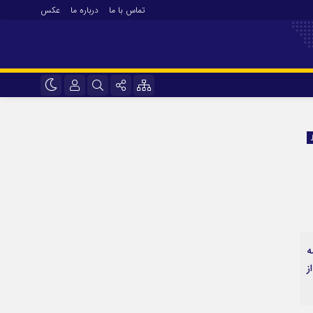
تماس با ما
درباره ما
عکس
نام کاربری یا نشانی ایمیل
اینستاگرام
تلگرام
رمز عبور
سروش
ایتا
مرا به خاطر بسپار
آپارات
وب برنامه
اپلیکیشن
دف از