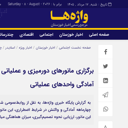
برابر با : Saturday - 8 - August - 2026
سا
تاریخ : شنبه, ۱۷ مرداد , ۱۴۰۵
صفحه اصلی
اخبار خوزستان
اجتماعی
اقتصادی
چندرسان
برگه نمونه
تماس با ما
صفحه نخست
اجتماعی
/
اخبار خوزستان
/
اخبار ویژه
/
اسلایدر
/
چن
برگزاری مانورهای دورمیزی و عملیاتی ب
آمادگی واحدهای عملیاتی
این مانور، ارزیابی نحوه تصمیم‌گیری، میزان هماهنگی میا