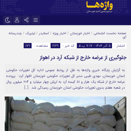
نام کاربری یا نشانی ایمیل
اینستاگرام
تلگرام
صفحه نخست
اجتماعی
/
اخبار خوزستان
/
اخبار ویژه
/
اسلایدر
/
تیتریک
/
چندرسانه
ای
سروش
ایتا
انتشار :
5 آذر 1404 - 7:17 ب.ظ
کد خبر :
1949
مشاهده :
179
رمز عبور
آپارات
اپلیکیشن
جلوگیری از عرضه خارج از شبکه آرد در اهواز
به گزارش پایگاه خبری واژه‌ها به نقل از روابط عمومی اداره کل تعزیرات حکومتی
استان خوزستان، مهدی طیبی مدیر کل تعزیرات حکومتی خوزستان اظهار کرد: پرونده
مرا به خاطر بسپار
عرضه خارج از شبکه یک هزار و ۵۱ کیسه آرد به ارزش چهار میلیارد و ۲۰۴ میلیون ریال
در شعبه هفتم بدوی تعزیرات حکومتی استان خوزستان رسیدگی شد . […]