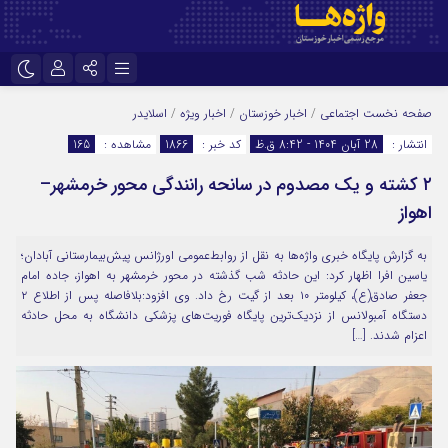
نام کاربری یا نشانی ایمیل
اینستاگرام
تلگرام
صفحه نخست
اجتماعی
/
اخبار خوزستان
/
اخبار ویژه
/
اسلایدر
انتشار :
28 آبان 1404 - 8:42 ق.ظ
کد خبر :
1866
مشاهده :
165
سروش
ایتا
۲ کشته و یک مصدوم در سانحه رانندگی محور خرمشهر–
رمز عبور
آپارات
اپلیکیشن
اهواز
به گزارش پایگاه خبری واژه‌ها به نقل از روابط‌عمومی اورژانس پیش‌بیمارستانی آبادان؛
مرا به خاطر بسپار
یاسین افرا اظهار کرد: این حادثه شب گذشته در محور خرمشهر به اهواز، جاده امام
جعفر صادق(ع)، کیلومتر ۱۰ بعد از گیت رخ داد. وی افزود:بلافاصله پس از اطلاع ۲
دستگاه آمبولانس از نزدیک‌ترین پایگاه‌ فوریت‌های پزشکی دانشگاه به محل حادثه
اعزام شدند. […]