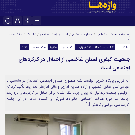
نام کاربری یا نشانی ایمیل
اینستاگرام
تلگرام
صفحه نخست
اجتماعی
/
اخبار خوزستان
/
اخبار ویژه
/
اسلایدر
/
تیتریک
/
چندرسانه
ای
سروش
ایتا
انتشار :
27 آبان 1404 - 8:45 ق.ظ
کد خبر :
1850
مشاهده :
165
رمز عبور
آپارات
اپلیکیشن
جمعیت کیفری استان شاخصی از اختلال در کارکردهای
اجتماعی است
مرا به خاطر بسپار
به گزارش پایگاه خبری واژه‌ها لفته منصوری مشاور اجتماعی استاندار در نشستی با
عباسی‌اصل معاون قضایی و آزاده معاون اداری و مالی اداره‌کل زندان‌ها تأکید کرد که
افزایش جمعیت زندانیان نه پایان جرم، بلکه نشانه‌ای از اختلال در کارکردهای بازدارنده
جامعه در حوزه عدالت اجتماعی، خانواده، آموزش و اقتصاد است. در این جلسه
کارشناسی، موضوع کاهش […]