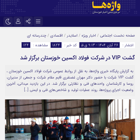
نام کاربری یا نشانی ایمیل
اینستاگرام
تلگرام
صفحه نخست
اجتماعی
/
اخبار ویژه
/
اسلایدر
/
اقتصادی
/
چندرسانه ای
انتشار :
26 آبان 1404 - 9:13 ق.ظ
کد خبر :
1824
مشاهده :
124
سروش
ایتا
گشت VIP در شرکت فولاد اکسین خوزستان برگزار شد
رمز عبور
آپارات
اپلیکیشن
به گزارش پایگاه خبری واژه‌ها، به نقل از روابط‌ عمومی شرکت فولاد اکسین خوزستان ،
گشت VIP شرکت با حضور دکتر مهران غضنفری قایم‌ مقام شرکت و جمعی از مدیران،
مرا به خاطر بسپار
روسا و کارشناسان واحدهای فنی و نظارتی برگزار شد. در این بازدید میدانی، آخرین
وضعیت اجرای پروژه‌ها، روند عملیات تولید و شاخص‌های فنی و ایمنی […]