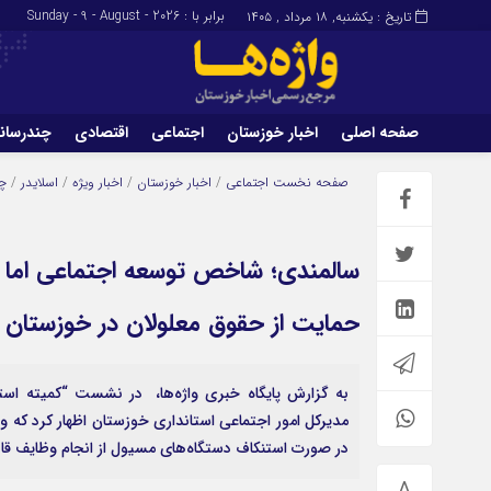
برابر با : Sunday - 9 - August - 2026
س
تاریخ : یکشنبه, ۱۸ مرداد , ۱۴۰۵
صفحه اصلی
اخبار خوزستان
اجتماعی
اقتصادی
چندرسان
برگه نمونه
تماس با ما
صفحه نخست
اجتماعی
/
اخبار خوزستان
/
اخبار ویژه
/
اسلایدر
/
چن
سالمندی؛ شاخص توسعه اجتماعی اما 
حمایت از حقوق معلولان در خوزستان
به گزارش پایگاه خبری واژه‌ها، در نشست “کمیته اس
مدیرکل امور اجتماعی استانداری خوزستان اظهار کرد ک
در صورت استنکاف دستگاه‌های مسیول از انجام وظایف قانو