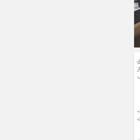
ق
ز
ف
،
ت
ن