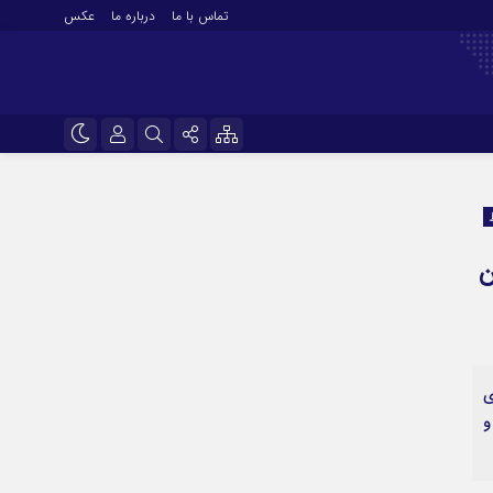
تماس با ما
درباره ما
عکس
نام کاربری یا نشانی ایمیل
اینستاگرام
تلگرام
رمز عبور
ن
سروش
ایتا
مرا به خاطر بسپار
آپارات
ی
اپلیکیشن
و