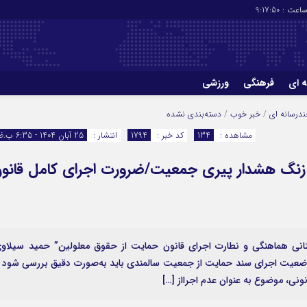
اعت :
9:17:50
ه ای
فرهنگی
ورزشی
چاپ
درباره ما
درسانه ای
/
خبر خوب
/
دسته‌بندی نشده
مشاهده :
134
کد خبر :
1794
انتشار :
25 آبان 1404 - 6:35 ب.ظ
زنگ هشدار پیری جمعیت/ضرورت اجرای کامل قانو
تانی هماهنگی و نطارت اجرای قانون حمایت از حقوق معلولین” حمید سیلاو
ه وضعیت اجرای سند حمایت از جمعیت سالمندی باید به‌صورت دقیق بررسی شود 
نی، موضوع به عنوان عدم اجرااز […]