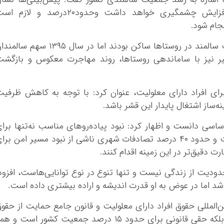
می‌دهد جمعیت سالمندان تا سال ۱۴۲۰ افزایش چشمگیری خواهد داشت وحدود۲۰درصد و لازم
جام شود.
سیلاوی افزود: در سال ۱۳۴۵ بیشترین جمعیت سالمند در روستاها ساکن بودند اما در سال ۱۳۹۵ سهم س
ر نیز با ساماندهی روستاها، روند مهاجرت معکوس و بازگش
رای افراد دارای معلولیت، عنوان کرد: با توجه به کاهش ظرفی
ه‌ساز اشتغال پایدار این قشر باشد.
اسی دانست و اظهار کرد: نبود پیاده‌روهای مناسب نه‌تنها برا
معلولان بلکه برای همه مردم مشکل‌آفرین است و حدود ۴۰ درصد تصادفات شهری ناشی از نبود مسیر امن بر
رت دقیق‌تر در این زمینه اقدام کنند.
ودیت از زندگی نیست و تنها تنوع در نوع توانایی‌هاست، افزود
د اما در عوض به او قدرت اندیشه و اراده بیشتری داده است.
ن‌المللی حقوق افراد دارای معلولیت و قانون جامع حمایت از حقو
معلولان گفت: این قوانین ویژه‌خواهی نیست، بلکه حقی قانونی برای حدود ۱۵ درصد جمعیت کشور است و 