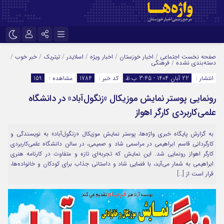
نام کاربری یا نشانی ایمیل
اینستاگرام
تلگرام
صفحه نخست
اجتماعی
/
اخبار خوزستان
/
اخبار ویژه
/
اسلایدر
/
تیتریک
/
خبر خوب
/
دسته‌بندی نشده
/
فرهنگی
سروش
ایتا
انتشار :
22 آبان 1404 - 3:45 ب.ظ
کد خبر :
1784
مشاهده :
159
رمز عبور
آپارات
اپلیکیشن
رونمایی پوستر نمایش موزیکال «زنگول‌آباد» در دانشگاه
علمی‌کاربردی کارگر اهواز
مرا به خاطر بسپار
به گزارش پایگاه خبری واژه‌ها، پوستر نمایش موزیکال «زنگول‌آباد» به نویسندگی و
کارگردانی قاسم ابراهیمی در مراسمی شاد و صمیمی، در سالن دانشگاه علمی‌کاربردی
کارگر اهواز رونمایی شد. این نمایش که تجربه‌ای تازه و متفاوت در کارنامه هنری
ابراهیمی به شمار می‌آید، با فضایی شاد و داستانی جذاب برای کودکان و خانواده‌ها،
قرار است از […]