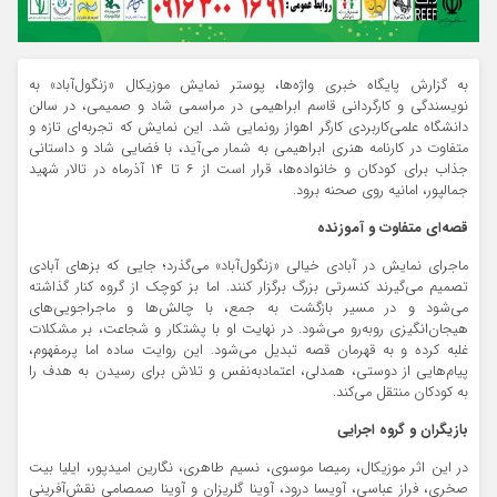
به گزارش پایگاه خبری واژه‌ها، پوستر نمایش موزیکال «زنگول‌آباد» به
نویسندگی و کارگردانی قاسم ابراهیمی در مراسمی شاد و صمیمی، در سالن
دانشگاه علمی‌کاربردی کارگر اهواز رونمایی شد. این نمایش که تجربه‌ای تازه و
متفاوت در کارنامه هنری ابراهیمی به شمار می‌آید، با فضایی شاد و داستانی
جذاب برای کودکان و خانواده‌ها، قرار است از ۶ تا ۱۴ آذرماه در تالار شهید
جمالپور، امانیه روی صحنه برود.
قصه‌ای متفاوت و آموزنده
ماجرای نمایش در آبادی خیالی «زنگول‌آباد» می‌گذرد؛ جایی که بزهای آبادی
تصمیم می‌گیرند کنسرتی بزرگ برگزار کنند. اما بز کوچک از گروه کنار گذاشته
می‌شود و در مسیر بازگشت به جمع، با چالش‌ها و ماجراجویی‌های
هیجان‌انگیزی روبه‌رو می‌شود. در نهایت او با پشتکار و شجاعت، بر مشکلات
غلبه کرده و به قهرمان قصه تبدیل می‌شود. این روایت ساده اما پرمفهوم،
پیام‌هایی از دوستی، همدلی، اعتمادبه‌نفس و تلاش برای رسیدن به هدف را
به کودکان منتقل می‌کند.
بازیگران و گروه اجرایی
در این اثر موزیکال، رمیصا موسوی، نسیم طاهری، نگارین امیدپور، ایلیا بیت
صخری، فراز عباسی، آویسا درود، آوینا گلریزان و آوینا صمصامی نقش‌آفرینی