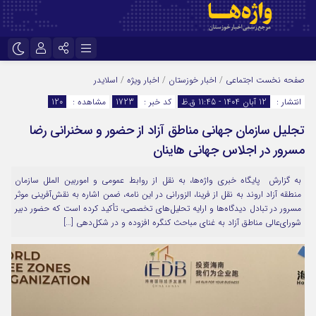
نام کاربری یا نشانی ایمیل
اینستاگرام
تلگرام
صفحه نخست
اجتماعی
/
اخبار خوزستان
/
اخبار ویژه
/
اسلایدر
انتشار :
12 آبان 1404 - 11:45 ق.ظ
کد خبر :
1723
مشاهده :
120
سروش
ایتا
تجلیل سازمان جهانی مناطق آزاد از حضور و سخنرانی رضا
رمز عبور
آپارات
اپلیکیشن
مسرور در اجلاس جهانی هاینان
به گزارش پایگاه خبری واژه‌ها، به نقل از روابط عمومی و اموربین الملل سازمان
مرا به خاطر بسپار
منطقه آزاد اروند به نقل از فرینا، الزورانی در این نامه، ضمن اشاره به نقش‌آفرینی موثر
مسرور در تبادل دیدگاه‌ها و ارایه تحلیل‌های تخصصی، تأکید کرده است که حضور دبیر
شورای‌عالی مناطق آزاد به غنای مباحث کنگره افزوده و در شکل‌دهی […]