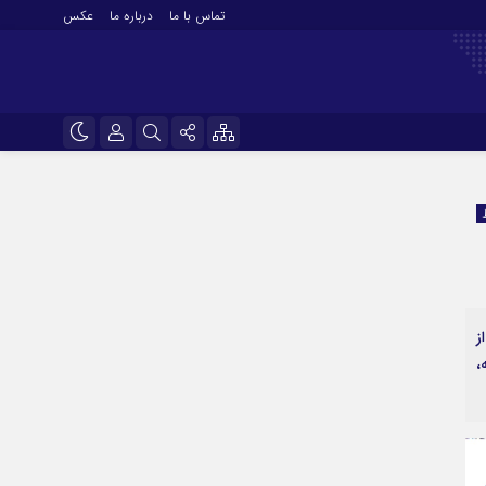
تماس با ما
درباره ما
عکس
نام کاربری یا نشانی ایمیل
اینستاگرام
تلگرام
رمز عبور
سروش
ایتا
رطب از
مرا به خاطر بسپار
آپارات
 و کارخانه،
اپلیکیشن