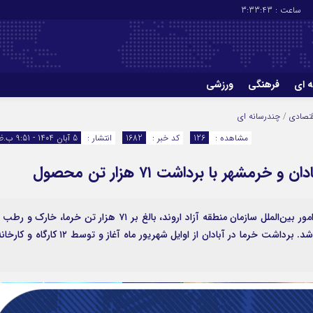
ساعت :
3:33:44
ه ای
فرهنگی
ورزشی
چاپ
درباره ما
تصادی
/
چندرسانه ای
مشاهده :
126
کد خبر :
1682
انتشار :
5 آبان 1404 - 9:51 ب.ظ
شهر با برداشت ۷۱ هزار تن محصول
به گزارش پایگاه خبری واژه‌ها به نقل از روابط عمومی و امور بین‌الملل سازمان منطقه آزاد اروند، بالغ بر ۷۱ هزار تن خرما، خارک و 
سطح نخیلات شهرستان‌های آبادان و خرمشهر برداشت شد. برداشت خرما در آبادان از اوایل شهریور ماه آغاز و توسط ۱۲ کارگاه