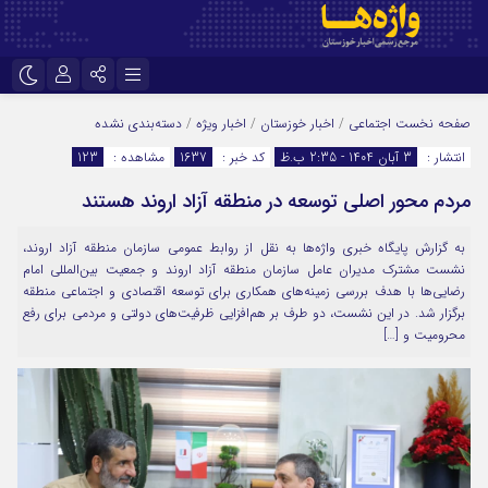
نام کاربری یا نشانی ایمیل
اینستاگرام
تلگرام
صفحه نخست
اجتماعی
/
اخبار خوزستان
/
اخبار ویژه
/
دسته‌بندی نشده
انتشار :
3 آبان 1404 - 2:35 ب.ظ
کد خبر :
1637
مشاهده :
123
سروش
ایتا
مردم محور اصلی توسعه در منطقه آزاد اروند هستند
رمز عبور
آپارات
اپلیکیشن
به گزارش پایگاه خبری واژه‌ها به نقل از روابط عمومی سازمان منطقه آزاد اروند،
نشست مشترک مدیران عامل سازمان منطقه آزاد اروند و جمعیت بین‌المللی امام
مرا به خاطر بسپار
رضایی‌ها با هدف بررسی زمینه‌های همکاری برای توسعه اقتصادی و اجتماعی منطقه
برگزار شد. در این نشست، دو طرف بر هم‌افزایی ظرفیت‌های دولتی و مردمی برای رفع
محرومیت و […]