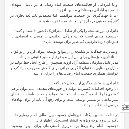
او با قدردانی از فعالیت‌های جمعیت امام رضایی‌ها در یادمان شهدای
شلمچه و آبادانی روستاهای مسیر، افزود:
«ما با جهت‌گیری این جمعیت موافقیم، اما معتقدیم باید بُعد تجاری در
کنار بُعد مذهبی در طرح توسعه شلمچه تقویت شود.»
خانزادی مرز شلمچه را یکی از نقاط استراتژیک کشور دانست و گفت:
«شلمچه مرزی است که دو ویژگی پدافندی ـ امنیتی و اقتصادی را
همزمان دارد؛ ظرفیتی کم‌نظیر برای توسعه ملی.»
او مدیریت چندگانه در شلمچه را از موانع توسعه عنوان کرد و از توافق با
استانداری خوزستان برای حل این موضوع از مسیر قانونی خبر داد.
مدیرعامل سازمان منطقه آزاد اروند همچنین از طرح ایجاد خط تولید در
منازل روستایی به‌عنوان الگویی جهانی برای کاهش محرومیت یاد کرد و
خواستار همکاری جمعیت امام رضایی‌ها در اجرای آن شد.
خانزادی در بخش دیگری از سخنان خود گفت:
«با وجود اقدامات گسترده دولت در حوزه‌های مختلف، نمی‌توان برخی
کوتاهی‌ها را نادیده گرفت. انباشت نخاله‌ها و وضعیت نامناسب فضای
سبز مانعی در مسیر توسعه است و برای رفع آن باید از توان نهادهای
مردمی استفاده شود.»
در ادامه، حسین یکتا، مدیرعامل جمعیت بین‌المللی امام رضایی‌ها، با
تأکید بر لزوم توجه ویژه به اقشار آسیب‌پذیر اظهار کرد:
«جمعیت امام رضایی‌ها برنامه‌ریزی گسترده‌ای برای بهبود وضعیت