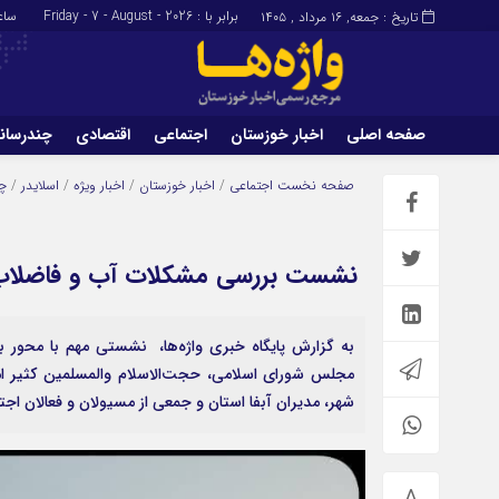
برابر با : Friday - 7 - August - 2026
ساع
تاریخ : جمعه, ۱۶ مرداد , ۱۴۰۵
صفحه اصلی
اخبار خوزستان
اجتماعی
اقتصادی
چندرسان
برگه نمونه
تماس با ما
صفحه نخست
اجتماعی
/
اخبار خوزستان
/
اخبار ویژه
/
اسلایدر
/
چن
نشست بررسی مشکلات آب و فاضلاب 
به گزارش پایگاه خبری واژه‌ها، نشستی مهم با محور
مجلس شورای اسلامی، حجت‌الاسلام والمسلمین کثیر 
شهر، مدیران آبفا استان و جمعی از مسیولان و فعالان اجت