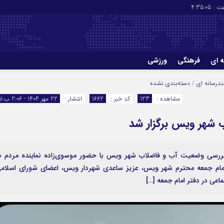
ت :
4:35:06
ه ای
فرهنگی
ورزشی
چاپ
درباره ما
درسانه ای
/
دسته‌بندی نشده
مشاهده :
123
کد خبر :
1662
انتشار :
22 مهر 1404 - 2:06 ب.ظ
شهر ویس برگزار شد
 بررسی وضعیت آب و فاضلاب شهر ویس با حضور موسوی‌زاده نماینده مردم د
امام جمعه محترم شهر ویس، عزیز ساعدی شهردار ویس، اعضای شورای اسلام
ماعی در دفتر امام جمعه […]