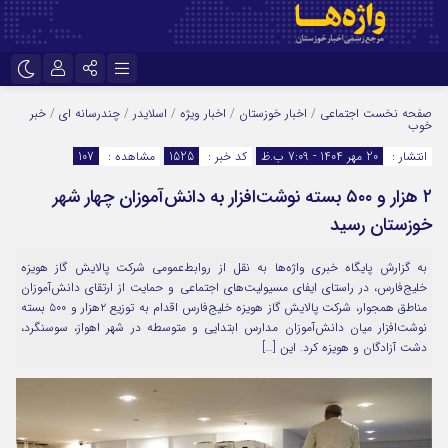
نام کاربری یا نشانی ایمیل
اینستاگرام
تلگرام
صفحه نخست
اجتماعی
/
اخبار خوزستان
/
اخبار ویژه
/
اسلایدر
/
چندرسانه ای
/
خبر
خوب
سروش
ایتا
انتشار :
20 مهر 1404 - 7:09 ب.ظ
کد خبر :
1525
مشاهده :
107
رمز عبور
آپارات
اپلیکیشن
۲ هزار و ۵۰۰ بسته نوشت‌افزار به دانش‌آموزان چهار شهر
خوزستان رسید
مرا به خاطر بسپار
به گزارش پایگاه خبری واژه‌ها به نقل از روابط‌عمومی شرکت پالایش گاز هویزه
خلیج‌فارس، در راستای ایفای مسیولیت‌های اجتماعی و حمایت از ارتقای دانش‌آموزان
مناطق همجوار، شرکت پالایش گاز هویزه خلیج‌فارس اقدام به توزیع ۲هزار و ۵۰۰ بسته
نوشت‌افزار میان دانش‌آموزان مدارس ابتدایی و متوسطه در شهر اهواز، سوسنگرد،
دشت آزادگان و هویزه کرد. این […]