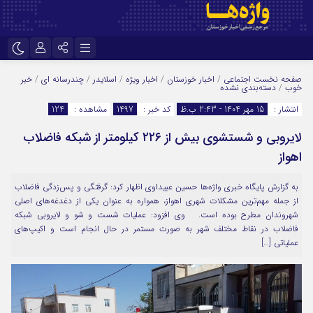
نام کاربری یا نشانی ایمیل
اینستاگرام
تلگرام
صفحه نخست
اجتماعی
/
اخبار خوزستان
/
اخبار ویژه
/
اسلایدر
/
چندرسانه ای
/
خبر
خوب
/
دسته‌بندی نشده
سروش
ایتا
انتشار :
15 مهر 1404 - 2:43 ب.ظ
کد خبر :
1497
مشاهده :
124
رمز عبور
آپارات
اپلیکیشن
لایروبی و شستشوی بیش از ۲۲۶ کیلومتر از شبکه فاضلاب
اهواز
مرا به خاطر بسپار
به گزارش پایگاه خبری واژه‌ها حسین عبیداوی اظهار کرد: گرفتگی و پس‌زدگی فاضلاب
از جمله مهم‌ترین مشکلات شهری اهواز، همواره به عنوان یکی از دغدغه‌های اصلی
شهروندان مطرح بوده است. وی افزود: عملیات شست‌ و شو و لایروبی شبکه
فاضلاب در نقاط مختلف شهر به‌ صورت مستمر در حال انجام است و اکیپ‌های
عملیاتی […]