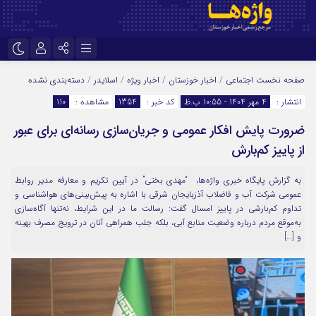
نام کاربری یا نشانی ایمیل
اینستاگرام
تلگرام
صفحه نخست
اجتماعی
/
اخبار خوزستان
/
اخبار ویژه
/
اسلایدر
/
دسته‌بندی نشده
انتشار :
4 مهر 1404 - 10:55 ب.ظ
کد خبر :
1354
مشاهده :
110
سروش
ایتا
ضرورت پایش افکار عمومی و جریان‌سازی رسانه‌ای برای عبور
رمز عبور
آپارات
اپلیکیشن
از پاییز کم‌بارش
به گزارش پایگاه خبری واژه‌ها، “مهدی بختی” در آیین تکریم و معارفه مدیر روابط
مرا به خاطر بسپار
عمومی شرکت آب و فاضلاب آذزبایجان شرقی با اشاره به پیش‌بینی‌های هواشناسی و
تداوم کم‌بارشی در پاییز امسال گفت: رسالت ما در این شرایط، نه‌تنها آگاه‌سازی
به‌موقع مردم درباره وضعیت منابع آبی، بلکه جلب همراهی آنان در ترویج مصرف بهینه
و […]