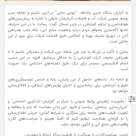
به گزارش پایگاه خبری واژه‌ها، “مهدی بختی” در آیین تکریم و معارفه مدیر
روابط عمومی شرکت آب و فاضلاب آذزبایجان شرقی با اشاره به پیش‌بینی‌های
هواشناسی و تداوم کم‌بارشی در پاییز امسال گفت: رسالت ما در این شرایط،
نه‌تنها آگاه‌سازی به‌موقع مردم درباره وضعیت منابع آبی، بلکه جلب همراهی
آنان در ترویج مصرف بهینه و انعکاس دقیق اقدامات شرکت برای عبور از این
چالش است.
بختی با تأکید بر این‌که ما باید پلی شفاف بین شرکت و مشترکان باشیم تا با
همراهی جامعه، اثرات کم‌بارشی را به حداقل برسانیم، افزود: در این مسیر،
انجام افکارسنجی مستمر برای درک دقیق دغدغه‌های اجتماعی یک ضرورت
است.
او ادامه داد: داده‌های حاصل از این پایش، پایه و اساس تصمیم‌گیری‌های
دقیق و اثربخش برای برنامه‌ریزی و اجرای پویش‌های ارتباطی و اطلاع‌رسانی
خواهد بود.
او مأموریت راهبردی روابط عمومی را تمرکز بر “افزایش تاب‌آوری اجتماعی” و
“جریان‌سازی رسانه‌ای” برشمرد و افزود: این بدان معناست که باید با مطالعه و
تقویت ظرفیت‌های جامعه برای سازگاری با شرایط کم‌آبی، جریان اطلاع‌رسانی
را به گونه‌ای هدف‌مند تنظیم کنیم که کاملاً هم‌سو با سیاست‌های کلان،
واقعیت‌های منابع آبی و الگوی مصارف باشد.
تدوین سیاست‌گذاری با بهره‌گیری از ظرفیت مراکز ارتباط با مشتریان