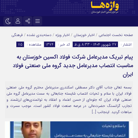
نام کاربری یا نشانی ایمیل
اینستاگرام
تلگرام
صفحه نخست
اجتماعی
/
اخبار خوزستان
/
اخبار ویژه
/
دسته‌بندی نشده
/
فرهنگی
انتشار :
27 شهریور 1404 - 8:33 ق.ظ
کد خبر :
1374
مشاهده :
115
سروش
ایتا
پیام تبریک مدیرعامل شرکت فولاد اکسین خوزستان به
رمز عبور
آپارات
اپلیکیشن
مناسبت انتصاب مدیرعامل جدید گروه ملی صنعتی فولاد
ایران
مرا به خاطر بسپار
بسمه تعالی جناب آقای دکتر مصطفی اسکندری مدیرعامل محترم گروه ملی صنعتی
فولاد ایران با سلام و تحیات انتصاب شایسته جنابعالی به سمت مدیرعامل گروه ملی
صنعتی فولاد ایران که جلوه‌ای از حسن اعتماد و اعتقاد به توانمندی‌های ارزشمند و
تجارب گرانسنگ حضرت‌عالی در عرصه صنعت فولاد کشور است، موجب مسرت و
مباهات گردید. اینجانب […]