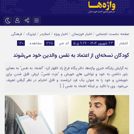
نام کاربری یا نشانی ایمیل
اینستاگرام
تلگرام
صفحه نخست
اجتماعی
/
اخبار خوزستان
/
اخبار ویژه
/
اسلایدر
/
تیتریک
/
فرهنگی
انتشار :
23 شهریور 1404 - 9:26 ق.ظ
کد خبر :
1265
مشاهده :
120
سروش
ایتا
کودکان نسخه‌ای از اعتماد به نفس والدین خود می‌شوند
رمز عبور
آپارات
اپلیکیشن
به گزارش پایگاه خبری واژه‌ها، دکتر پگاه فرخ زاد اظهار کرد: “اعتماد به نفس” به معنای
باور داشتن به خود و توانایی های خویش و “عزت نفس”، ارزش قایل شدن برای
مرا به خاطر بسپار
خویشتن و خود را به عنوان یک فرد ارزشمند و قابل احترام در نظر گرفتن تعریف
می‌شود. وی با تاکید بر اینکه اعتماد به نفس […]