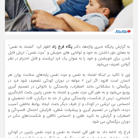
به گزارش پایگاه خبری واژه‌ها، دکتر
پگاه فرخ زاد
اظهار کرد: “اعتماد به نفس”
به معنای باور داشتن به خود و توانایی های خویش و “عزت نفس”، ارزش قایل
شدن برای خویشتن و خود را به عنوان یک فرد ارزشمند و قابل احترام در نظر
گرفتن تعریف می‌شود.
وی با تاکید بر اینکه اعتماد به نفس و عزت نفس پایه‌های سلامت روان هر
انسان است افزود: اگر این ۲ مولفه در دوران کودکی تضعیف شود فرد در
بزرگسالی با مشکلاتی مانند اضطراب، وابستگی یا ناتوانی در تصمیم گیری
روبرو می‌شود و به طور کلی عزت نفس و اعتماد به نفس پایین باعث کناره‌گیری
اجتماعی، ترس از شکست، وابستگی بیش از حد به دیگران، افت تحصیلی و
احساس بی ارزشی در کودک و از طرف دیگر باعث ایجاد روابط عاطفی آسیب
دیده، ناتوانی در تصمیم گیری و پیشرفت شغلی، افزایش احتمال افسردگی و
اضطراب و گرایش به تایید طلبی و احساس ناکافی و شکست‌های مکرر در
دوران بزرگسالی می شود.
فرخ زاد ادامه داد: به طور کلی اعتماد به نفس و عزت نفس پایین در کودکی
مانند ریشه ای ضعیف است که در بزرگسالی به شکل درخت شکننده و آسیب