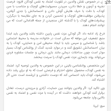
وی در خصوص نقش والدین در تقویت اعتماد به نفس کودکان افزود: فرصت
تجربه و آزمون و خطا دادن، سپردن مسیولیت‌های کوچک و متناسب با سن
کودک، با دقت با حرف هایش گوش دادن و احساساتش را جدی گرفتن،
پذیرفتن موفقیت‌های کوچک و تحسین کردن و به جای مقایسه با دیگران،
پیشرفت‌های کودک را با گذشته اش سنجیدن از جمله اقداماتی است که می
توانند انجام دهند.
فرخ زاد ادامه داد: اگر کودکی عزت نفس پایین داشته باشد والدین باید ابتدا
منبع تضعیف این مولفه که ممکن است در خانواده، مدرسه یا محیط اجتماعی
باشد را شناسایی و سپس باید با ایجاد محیطی امن و حمایتی، کودک را به
بیان احساساتش تشویق کنند و در موارد شدید کمک از رواشناس کودک بسیار
موثر است چون مداخلات درمانی مانند بازی درمانی و جلسات مشاوره فردی
می‌تواند روند بازسازی عزت نفس کودک را سرعت ببخشد.
این متخصص روانشناسی بالینی در این خصوص به والدین توصیه کرد: اعتماد
به نفس کودک، محصول عشق، احترام و فرصتی است که به او برای رشد داده
می‌شود، کودک باید احساس کند که دوست داشتنی و ارزشمند است حتی اگر
اشتباه کند.
وی تاکید کرد: اگر والدین بتوانند بین حمایت، آزادی و مرزبندی درست، تعادل
برقرار کنند کودکی خواهند داشت که در آینده با عزت نفس و اعتماد به نفس
بالایی وارد جامعه می‌شود.
مبع: ایرنا