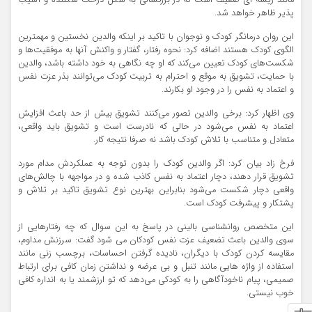
پذیر ظاهر خواهد شد.
این روان درمانگر کودک و نوجوان با تاکید بر اینکه والدین نخستین و مهمترین
الگوی کودک هستند اضافه کرد: نحوه رفتار، گفتار و واکنش آنها به موفقیت‌ها و
شکست‌های کودک تعیین می‌کند که او چه نگاهی به خود داشته باشد، والدین
با حمایت، تشویق به موقع و احترام به تربیت کودک می‌توانند بذر عزت نفس
و اعتماد به نفس را در وجود او بکارند.
وی اظهار کرد: برخی والدین تصور می‌کنند تشویق بیش از حد باعث افزایش
اعتماد به نفس می‌شود در حالی که نادرست است و تشویق باید واقعی،
متعادل و متناسب با تلاش کودک باشد نه صرفا نتیجه کار.
فرخ زاد بیان کرد: اگر والدین کودک را بدون توجه به عملکردش مدام مورد
تشویق قرار دهند، دچار اعتماد به نفس کاذب شده و در مواجهه با چالش‌های
واقعی دچار شکست می‌شود بنابراین بهترین نوع تشویق تاکید بر تلاش و
پشتکار و پیشرفت کودک است.
این متخصص روانشناسی بالینی در پاسخ به این سوال که چه رفتارهایی از
سوی والدین باعث تضعیف عزت نفس کودکان می شود گفت: سرزنش مداوم،
مقایسه کردن کودک با دیگران، نادیده گرفتن احساسات، برچسب زنی مانند
استفاده از واژه هایی مانند تنبل و بی عرضه و نداشتن زمان کافی برای ارتباط
صمیمی، پیام ناخودآگاهی را به کودکی می‌دهد که تو ارزشمند یا به انداره کافی
خوب نیستی.