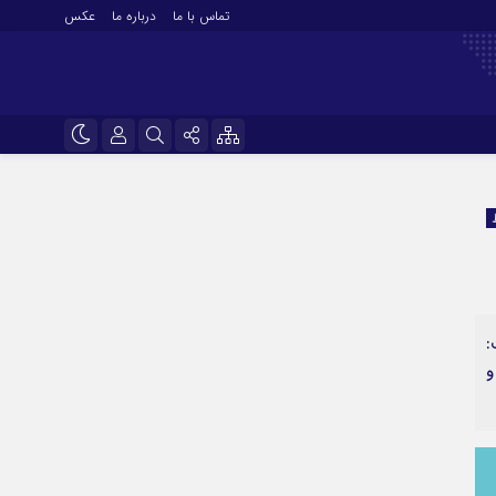
تماس با ما
درباره ما
عکس
نام کاربری یا نشانی ایمیل
اینستاگرام
تلگرام
رمز عبور
سروش
ایتا
:
مرا به خاطر بسپار
آپارات
و
اپلیکیشن