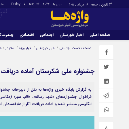
برابر با : Friday - 7 - August - 2026
ساع
تاریخ : جمعه, ۱۶ مرداد , ۱۴۰۵
صفحه اصلی
اخبار خوزستان
اجتماعی
اقتصادی
چندرسان
برگه نمونه
تماس با ما
صفحه نخست
اجتماعی
/
اخبار خوزستان
/
اخبار ویژه
/
اسلایدر
/
خ
جشنواره ملی شکرستان آماده دریافت آث
به گزارش پایگاه خبری واژه‌ها به نقل از دبیرخانه جشنوار
فراخوان جشنواره‌های «شهد رسانه»، «قاب سبز» (عکاسی
انگلیسی منتشر شده و آماده دریافت آثار از علاقه‌مندان