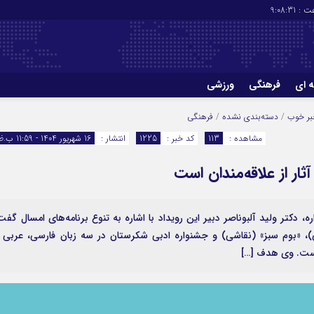
ت :
9:08:31
ه ای
فرهنگی
ورزشی
چاپ
درباره ما
بر خوب
/
دسته‌بندی نشده
/
فرهنگی
مشاهده :
113
کد خبر :
1225
انتشار :
16 شهریور 1404 - 11:59 ب.ظ
ار از علاقه‌مندان است
ه، دکتر ولید آلبوناصر دبیر این رویداد با اشاره به تنوع برنامه‌های امسال گفت
)، «بوم سبز» (نقاشی) و جشنواره ادبی شکرستان در سه زبان فارسی، عربی 
 است. وی هدف […]