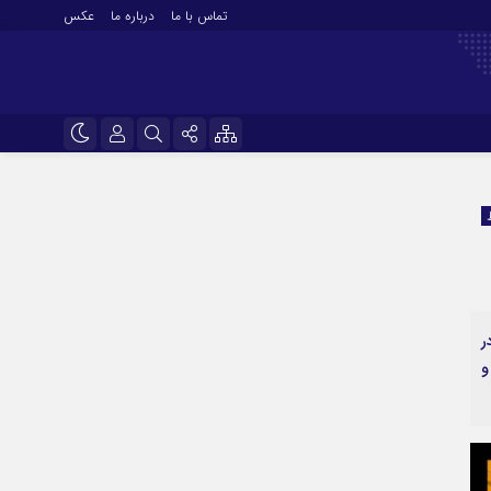
تماس با ما
درباره ما
عکس
نام کاربری یا نشانی ایمیل
اینستاگرام
تلگرام
رمز عبور
سروش
ایتا
ر
مرا به خاطر بسپار
آپارات
و
اپلیکیشن