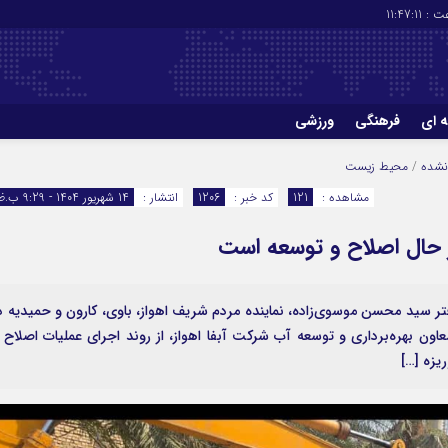
ت :
11:47:12
ه ای
فرهنگی
ورزشی
چاپ
درباره ما
نشده
/
محیط زیست
مشاهده :
121
کد خبر :
1206
انتشار :
14 شهریور 1404 - 9:29 ب.ظ
ر حال اصلاح و توسعه است
فتر سید محسن موسوی‌زاده، نماینده مردم شریف اهواز، باوی، کارون و حمیدیه د
ن بهره‌برداری و توسعه آب شرکت آبفا اهواز، از روند اجرای عملیات اصلاح 
یزه […]