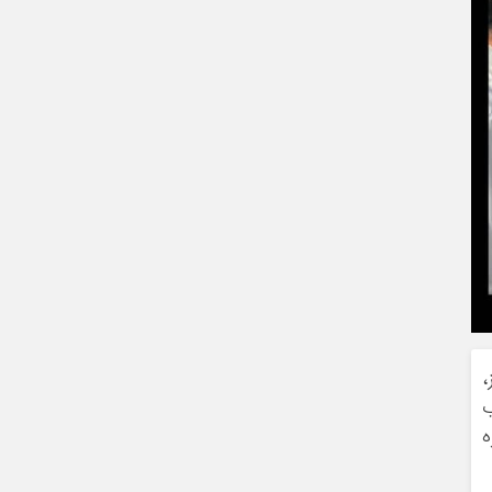
،
ب
ه