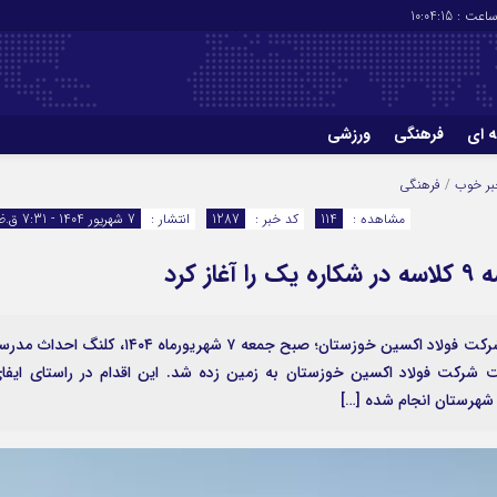
اعت :
10:04:16
ه ای
فرهنگی
ورزشی
چاپ
درباره ما
بر خوب
/
فرهنگی
مشاهده :
114
کد خبر :
1287
انتشار :
7 شهریور 1404 - 7:31 ق.ظ
کرد
به گزارش پایگاه خبری واژه‌ها، به نقل از روابط عمومی شرکت فولاد اکسین خوزستان؛ صبح جمعه ۷ شهریورماه ۱۴۰۴، کلنگ احد
ت شرکت فولاد اکسین خوزستان به زمین زده شد. این اقدام در راستای ایفا
شهرستان انجام شده […]