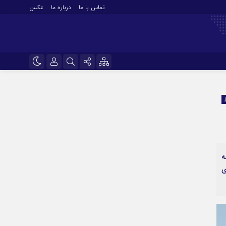
تماس با ما
درباره ما
عکس
نام کاربری یا نشانی ایمیل
اینستاگرام
تلگرام
رمز عبور
سروش
ایتا
اث مدرسه
مرا به خاطر بسپار
آپارات
ی
اپلیکیشن