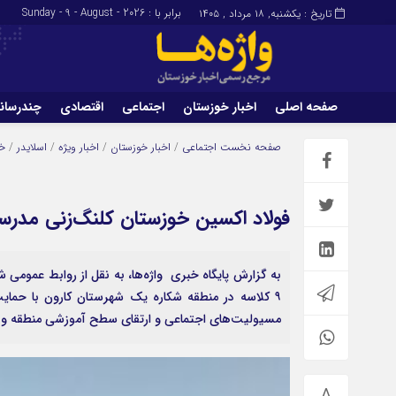
برابر با : Sunday - 9 - August - 2026
س
تاریخ : یکشنبه, ۱۸ مرداد , ۱۴۰۵
صفحه اصلی
اخبار خوزستان
اجتماعی
اقتصادی
چندرسان
برگه نمونه
تماس با ما
صفحه نخست
اجتماعی
/
اخبار خوزستان
/
اخبار ویژه
/
اسلایدر
/
خ
فولاد اکسین خوزستان کلنگ‌زنی مدرسه ۹ کلاسه در شکاره یک را آغاز 
۹ کلاسه در منطقه شکاره یک شهرستان کارون با حمای
مسیولیت‌های اجتماعی و ارتقای سطح آموزشی منطقه و 