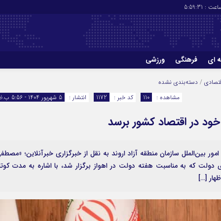
عت :
5:59:32
ه ای
فرهنگی
ورزشی
چاپ
درباره ما
تصادی
/
دسته‌بندی نشده
مشاهده :
110
کد خبر :
1172
انتشار :
5 شهریور 1404 - 5:56 ب.ظ
ی خود در اقتصاد کشور برسد
امور بین‌الملل سازمان منطقه آزاد اروند به نقل از خبرگزاری خبرآنلاین؛ «مصطف
دولت که به مناسبت هفته دولت در اهواز برگزار شد، با اشاره به مدت کوتا
هار […]