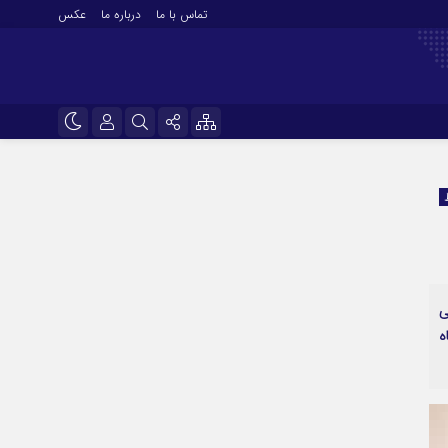
تماس با ما
درباره ما
عکس
نام کاربری یا نشانی ایمیل
اینستاگرام
تلگرام
رمز عبور
سروش
ایتا
ی
مرا به خاطر بسپار
آپارات
ه
اپلیکیشن