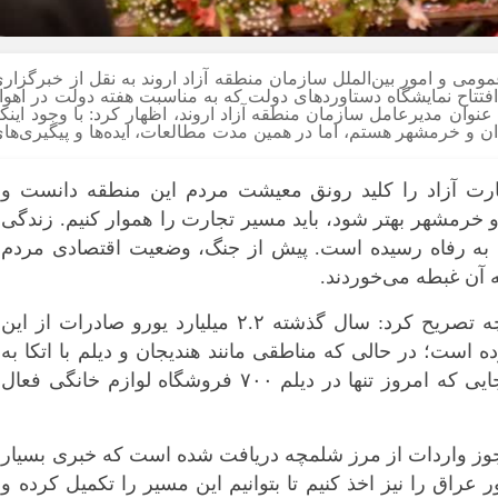
مومی و امور بین‌الملل سازمان منطقه آزاد اروند به نقل از خبرگزار
تاح نمایشگاه دستاوردهای دولت که به مناسبت هفته دولت در اهوا
عنوان مدیرعامل سازمان منطقه آزاد اروند، اظهار کرد: با وجود اینک
و خرمشهر هستم، اما در همین مدت مطالعات، ایده‌ها و پیگیری‌ها
ارت آزاد را کلید رونق معیشت مردم این منطقه دانست و
و خرمشهر بهتر شود، باید مسیر تجارت را هموار کنیم. زندگی
 به رفاه رسیده است. پیش از جنگ، وضعیت اقتصادی مردم
 آن غبطه می‌خوردند.
وی با اشاره به عملکرد تجاری مرز شلمچه تصریح کرد: سال گذشته ۲.۲ میلیارد یورو صادرات از این
ده است؛ در حالی که مناطقی مانند هندیجان و دیلم با اتکا به
واردات، معیشت خود را رونق داده‌اند تا جایی که امروز تنها در دیلم ۷۰۰ فروشگاه لوازم خانگی فعال
 ۱۲ سال پیگیری، مجوز واردات از مرز شلمچه دریافت شده است که خبری بسیار
عراق را نیز اخذ کنیم تا بتوانیم این مسیر را تکمیل کرده و