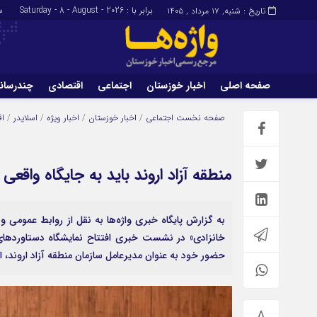
برابر با : Saturday - 8 - August - 2026
سا
تاریخ : شنبه, ۱۷ مرداد , ۱۴۰۵
صفحه اصلی
اخبار خوزستان
اجتماعی
اقتصادی
چندرسان
برگه نمونه
تماس با ما
صفحه نخست
اجتماعی
/
اخبار خوزستان
/
اخبار ویژه
/
اسلایدر
/
اق
منطقه آزاد اروند باید به جایگاه واقع
به گزارش پایگاه خبری واژه‌ها به نقل از روابط عمومی و 
خانزادی» در نشست خبری افتتاح نمایشگاه دستاوردهای 
حضور خود به عنوان مدیرعامل سازمان منطقه آزاد اروند، اظ