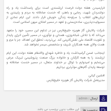
فرارسیدن هفته دولت فرصت ارزشمندی است برای پاسداشت یاد و راه
دولتمردان شهید، رجایی و باهنر، که خدمت صادقانه به مردم و پایبندی به
ارزش‌های انقلاب را سرلوحه زندگی خویش قرار دادند. این ایام نمادی از
مسیولیت‌پذیری، ساده‌زیستی و تعهد در مسیر اعتلای میهن اسلامی است.
شرکت پالایش گاز هویزه خلیج‌فارس نیز در تداوم این مسیر، خود را متعهد
می‌داند که با تلاش شبانه‌روزی، همدلی و نوآوری، در مسیر تأمین انرژی پایدار
و تقویت اقتصاد ملی نقش‌آفرینی کند. بی‌تردید، تحقق این اهداف جز با عزم و
همت والای همه همکاران شریف و متخصص میسر نخواهد شد.
اینجانب ضمن گرامیداشت یاد و خاطره شهدای والامقام هفته دولت، این ایام
ارزشمند را به همه کارکنان و خانواده بزرگ صنعت پتروشیمی تبریک عرض
می‌نمایم و امیدوارم با توکل بر خداوند متعال، در مسیر خدمت صادقانه و
توسعه پایدار، گام‌های موثرتری برداریم.
افشین کیانی
مدیرعامل شرکت پالایش گاز هویزه خلیج‌فارس
ارسال :
admin
این مطلب بدون برچسب می باشد.
برچسب ها