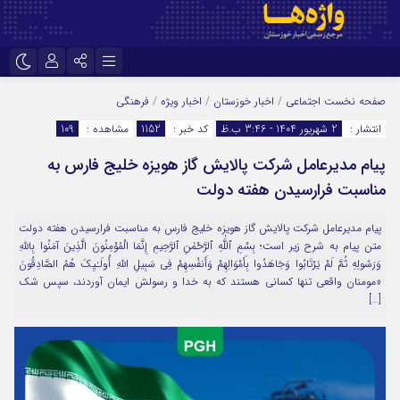
نام کاربری یا نشانی ایمیل
اینستاگرام
تلگرام
صفحه نخست
اجتماعی
/
اخبار خوزستان
/
اخبار ویژه
/
فرهنگی
انتشار :
2 شهریور 1404 - 3:46 ب.ظ
کد خبر :
1152
مشاهده :
109
سروش
ایتا
پیام مدیرعامل شرکت پالایش گاز هویزه خلیج فارس به
رمز عبور
آپارات
اپلیکیشن
مناسبت فرارسیدن هفته دولت
پیام مدیرعامل شرکت پالایش گاز هویزه خلیج فارس به مناسبت فرارسیدن هفته دولت
مرا به خاطر بسپار
متن پیام به شرح زیر است؛ بِسْمِ ٱللَّٰهِ ٱلرَّحْمٰنِ ٱلرَّحِیمِ إِنَّمَا الْمُوْمِنُونَ الَّذِینَ آمَنُوا بِاللَّهِ
وَرَسُولِهِ ثُمَّ لَمْ یَرْتَابُوا وَجَاهَدُوا بِأَمْوَالِهِمْ وَأَنفُسِهِمْ فِی سَبِیلِ اللَّهِ أُولَـٰیِکَ هُمُ الصَّادِقُونَ
«مومنان واقعی تنها کسانی هستند که به خدا و رسولش ایمان آوردند، سپس شک
[…]