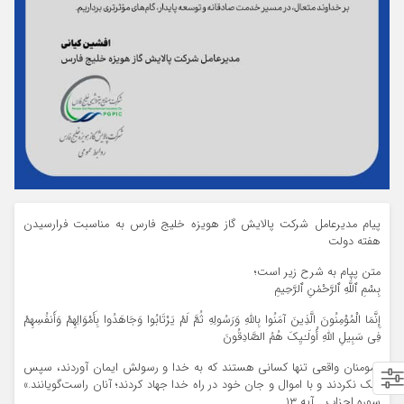
پیام مدیرعامل شرکت پالایش گاز هویزه خلیج فارس به مناسبت فرارسیدن
هفته دولت
متن پیام به شرح زیر است؛
بِسْمِ ٱللَّٰهِ ٱلرَّحْمٰنِ ٱلرَّحِیمِ
إِنَّمَا الْمُوْمِنُونَ الَّذِینَ آمَنُوا بِاللَّهِ وَرَسُولِهِ ثُمَّ لَمْ یَرْتَابُوا وَجَاهَدُوا بِأَمْوَالِهِمْ وَأَنفُسِهِمْ
فِی سَبِیلِ اللَّهِ أُولَـٰیِکَ هُمُ الصَّادِقُونَ
«مومنان واقعی تنها کسانی هستند که به خدا و رسولش ایمان آوردند، سپس
شک نکردند و با اموال و جان خود در راه خدا جهاد کردند؛ آنان راست‌گویانند.»
سوره احزاب ـ آیه ۱۳