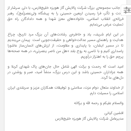
از جانب مجموعه‌ی بزرگ شرکت پالایش گاز هویزه خلیج‌فارس، با دلی سرشار از
ارادت و تأثر، فرا رسیدن اربعین حسینی را به پیشگاه ولی‌عصر(عج)، رهبر
فرزانه‌ی انقلاب اسلامی، خانواده‌های معزز شهدا و همه دلدادگان راه حق
تسلیت عرض می‌نمایم.
در این ایام شریف، یاد و خاطره‌ی رشادت‌های آن بزرگ مرد تاریخ، چراغ
هدایت و راهنمای مسیر عدالت‌خواهی و حقیقت‌جویی است. پیمان می‌بندیم
تا در مسیر ایشان، با پایداری و مقاومت، از ارزش‌های انسان‌ساز عاشورا
پاسداری کنیم و با تاسی به روح بلند «هل من ناصر ینصرنی»، در همه صحنه‌ها
پرچم حق را به اهتزاز درآوریم.
امید است که رحمت و برکت الهی شامل حال جان‌های پاک شهدای کربلا و
همه عزاداران حسینی باشد و این درس بزرگ، منشأ امید، صبر و روشنی در
دل‌های ما گردد.
از خداوند متعال دوام عزت، سلامتی و توفیقات همکاران عزیز و سربلندی ایران
اسلامی را مسیلت دارم.
والسلام علیکم و رحمه الله و برکاته
افشین کیانی
مدیرعامل شرکت پالایش گاز هویزه خلیج‌فارس