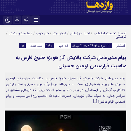
نام کاربری یا نشانی ایمیل
اینستاگرام
تلگرام
صفحه نخست
اجتماعی
/
اخبار خوزستان
/
اخبار ویژه
/
خبر خوب
/
دسته‌بندی نشده
/
فرهنگی
سروش
ایتا
انتشار :
22 مرداد 1404 - 11:08 ب.ظ
کد خبر :
1092
مشاهده :
110
رمز عبور
آپارات
اپلیکیشن
پیام مدیرعامل شرکت پالایش گاز هویزه خلیج فارس به
مناسبت فرارسیدن اربعین حسینی
مرا به خاطر بسپار
پیام مدیرعامل شرکت پالایش گاز هویزه خلیج فارس به مناسبت فرارسیدن اربعین
حسینی متن پیام به شرح زیر است: بسم رب‌الحسین(ع) اربعین حسینی، نماد جاودان
فداکاری، آزادگی و ایستادگی در برابر ظلم و ستم است؛ روزی که دل‌های مشتاق در
سراسر جهان، به سوگ سالار شهیدان، حضرت اباعبدالله الحسین(ع) می‌نشینند و پیام
آسمانی قیام عاشورا […]