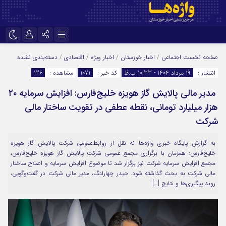
نام کاربری یا نشانی ایمیل
اینستاگرام
تلگرام
صفحه نخست
اجتماعی
/
اخبار خوزستان
/
اخبار ویژه
/
اقتصادی
/
دسته‌بندی نشده
انتشار :
19 مرداد 1404 - 10:33 ب.ظ
کد خبر :
1071
مشاهده :
126
سروش
ایتا
مدیر مالی پالایش گاز هویزه خلیج‌فارس: افزایش سرمایه ۲۰
رمز عبور
آپارات
اپلیکیشن
هزار میلیارد تومانی، نقطه عطفی در تقویت ساختار مالی
شرکت
مرا به خاطر بسپار
به گزارش پایگاه خبری واژه‌ها نه نقل از روابط‌عمومی شرکت پالایش گاز هویزه
خلیج‌فارس: همزمان با برگزاری مجمع عمومی شرکت پالایش گاز هویزه خلیج‌فارس،
مجمع افزایش سرمایه شرکت نیز برگزار شد تا موضوع افزایش سرمایه و اصلاح ساختار
مالی شرکت به بحث گذاشته شود. حیدر چهارلنگ، مدیر مالی شرکت در گفت‌وگویی،
روند پیگیری‌ها و نتایج […]