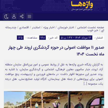
نام کاربری یا نشانی ایمیل
اینستاگرام
تلگرام
صفحه نخست
اجتماعی
/
اخبار خوزستان
/
اخبار ویژه
/
اسلایدر
/
اقتصادی
/
چندرسانه
ای
/
خبر خوب
سروش
ایتا
انتشار :
12 مرداد 1404 - 1:47 ب.ظ
کد خبر :
990
مشاهده :
125
رمز عبور
آپارات
اپلیکیشن
صدور ۱۱ موافقت اصولی در حوزه گردشگری اروند طی چهار
ماه نخست ۱۴۰۴
مرا به خاطر بسپار
به گزارش پایگاه خبری واژه‌ها به نقل از روابط عمومی و امور بین‌الملل سازمان منطقه
آزاد اروند، جبار سالم‌پور، معاون فرهنگی، اجتماعی و گردشگری سازمان، با اشاره به
روند صدور این مجوزها اظهار داشت: در ماه‌های فروردین و اردیبهشت، پنج موافقت
اصولی برای پروژه‌هایی از جمله هتل بیمارستان، کارگاه تولید صنایع‌دستی، هتل درجه
یک، مجموعه […]