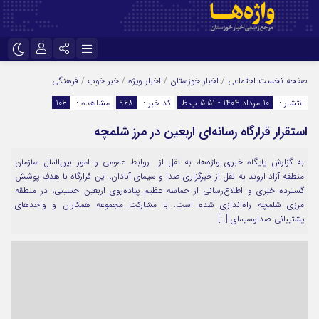
نام کاربری یا نشانی ایمیل
اینستاگرام
تلگرام
صفحه نخست
اجتماعی
/
اخبار خوزستان
/
اخبار ویژه
/
خبر خوب
/
فرهنگی
انتشار :
10 مرداد 1404 - 5:51 ب.ظ
کد خبر :
968
مشاهده :
106
سروش
ایتا
استقرار قرارگاه رسانه‌ای اربعین در مرز شلمچه
رمز عبور
آپارات
اپلیکیشن
به گزارش پایگاه خبری واژه‌ها، به نقل از روابط عمومی و امور بین‌الملل سازمان
منطقه آزاد اروند به نقل از خبرگزاری صدا و سیمای آبادان، این قرارگاه با هدف پوشش
مرا به خاطر بسپار
گسترده خبری و اطلاع‌رسانی از حماسه عظیم پیاده‌روی اربعین حسینی، در منطقه
مرزی شلمچه راه‌اندازی شده است. با مشارکت مجموعه همکاران و واحدهای
پشتیبانی صداوسیمای […]