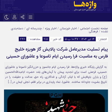
نام کاربری یا نشانی ایمیل
اینستاگرام
تلگرام
صفحه نخست
اجتماعی
/
اخبار خوزستان
/
اخبار ویژه
/
چندرسانه ای
/
دسته‌بندی
نشده
/
فرهنگی
سروش
ایتا
انتشار :
14 تیر 1404 - 10:37 ب.ظ
کد خبر :
918
مشاهده :
246
رمز عبور
آپارات
اپلیکیشن
پیام تسلیت مدیرعامل شرکت پالایش گاز هویزه خلیج
فارس به مناسبت فرا رسیدن ایام تاسوعا و عاشورای حسینی
مرا به خاطر بسپار
به گزارش پایگاه خبری واژه‌ها، فرا رسیدن ایام جانسوز و حزن‌انگیز تاسوعا و عاشورای
حسینی، فرصتی است برای تجدید پیمان با آرمان‌های بلند حضرت اباعبدالله‌الحسین
(ع) و یاران باوفایش که با ایثار، آزادگی و فداکاری، راه حق، عدالت و حقیقت را در
تاریخ بشریت جاودانه ساختند. عاشورا، نماد پایداری در برابر ظلم، تجلی ایمان در […]