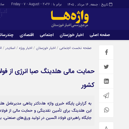
برابر با : Friday - 7 - August - 2026
ساع
تاریخ : جمعه, ۱۶ مرداد , ۱۴۰۵
صفحه اصلی
اخبار خوزستان
اجتماعی
اقتصادی
چندرسان
برگه نمونه
تماس با ما
صفحه نخست
اجتماعی
/
اخبار خوزستان
/
اخبار ویژه
/
اسلایدر
/
اق
حمایت مالی هلدینگ صبا انرژی از فو
کشور
به گزارش پایگاه خبری واژه ها،دکتر پناهی مدیرعامل هلد
این هلدینگ برای تأمین نقدینگی و حمایت مالی از فولاد
جایگاه راهبردی فولاد اکسین در تولید ورق‌های صنعتی، به