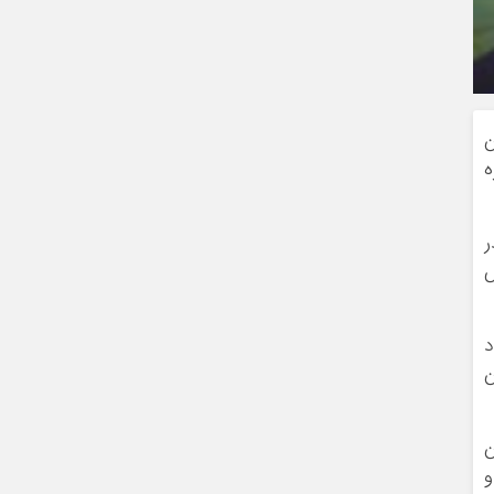
ن
ه
فاده در
ش
د
ن
ن
و