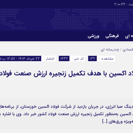
ت :
2:00:45
ه ای
فرهنگی
ورزشی
چاپ
درباره ما
تصادی
/
چندرسانه ای
مشاهده :
132
کد خبر :
1432
انتشار :
22 خرداد 1404 - 12:57 ب.ظ
لاد اکسین با هدف تکمیل زنجیره ارزش صنعت فولاد
ینگ صبا انرژی، در جریان بازدید از شرکت فولاد اکسین خوزستان، از برنامه‌ها
 اکسین به‌منظور تکمیل زنجیره ارزش صنعت فولاد کشور خبر داد. وی با اشاره ب
‌ویژه ورق‌های […]