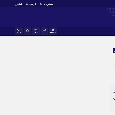
تماس با ما
درباره ما
عکس
نام کاربری یا نشانی ایمیل
اینستاگرام
تلگرام
رمز عبور
سروش
ایتا
مرا به خاطر بسپار
آپارات
ی
اپلیکیشن
ه