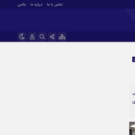
تماس با ما
درباره ما
عکس
نام کاربری یا نشانی ایمیل
اینستاگرام
تلگرام
رمز عبور
سروش
ایتا
ف
مرا به خاطر بسپار
آپارات
ی
اپلیکیشن