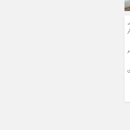
،
ر
 بر
ی