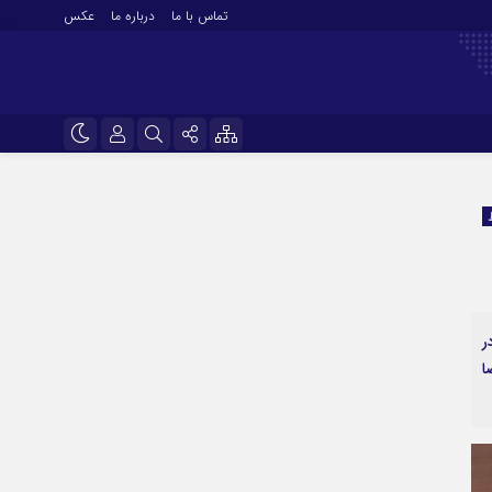
تماس با ما
درباره ما
عکس
نام کاربری یا نشانی ایمیل
اینستاگرام
تلگرام
رمز عبور
سروش
ایتا
ر
مرا به خاطر بسپار
آپارات
ا
اپلیکیشن