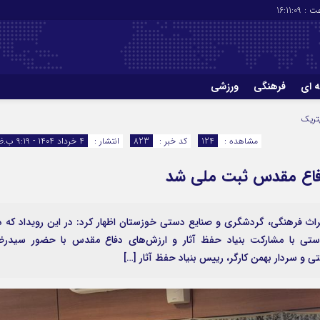
ت :
16:11:09
ه ای
فرهنگی
ورزشی
چاپ
درباره ما
تریک
مشاهده :
124
کد خبر :
823
انتشار :
4 خرداد 1404 - 9:19 ب.ظ
راث فرهنگی، گردشگری و صنایع دستی خوزستان اظهار کرد: در این رویداد که د
دستی با مشارکت بنیاد حفظ آثار و ارزش‌های دفاع مقدس با حضور سیدرض
 و سردار بهمن کارگر، رییس بنیاد حفظ آثار […]