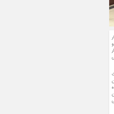
ر
و
ر
ی
ث
مان
پناهگاه
ن
ی