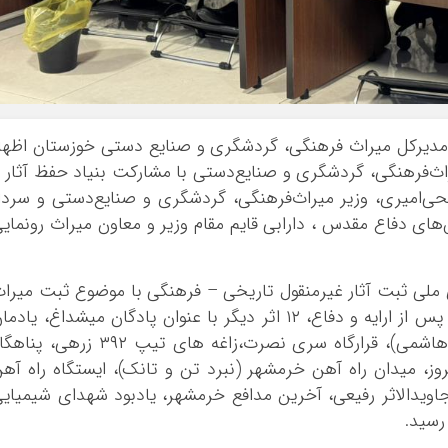
مدیرکل میراث فرهنگی، گردشگری و صنایع دستی خوزستان اظها
یراث‌فرهنگی، گردشگری و صنایع‌دستی با مشارکت بنیاد حفظ آثار 
‌امیری، وزیر میراث‌فرهنگی، گردشگری و صنایع‌دستی و سردا
‌های دفاع مقدس ، دارابی قایم مقام وزیر و معاون میراث رونمای
ی ثبت آثار غیرمنقول تاریخی – فرهنگی با موضوع ثبت میرا
دفاع مقدس و انقلاب اسلامی برگزار گردید که پس از ارایه و دفاع، ۱۲ اثر دیگر با عنوان پادگان میشداغ، یاد
شهدای هور محل (شهادت سردار شهید علی هاشمی)، قرارگاه سری نصرت،زاغه های تیپ ۳۹۲ زرهی، 
ز، میدان راه آهن خرمشهر (نبرد تن و تانک)، ایستگاه راه آه
ویدالاثر رفیعی‌، آخرین مدافع خرمشهر، یادبود شهدای شیمیای
رسید.