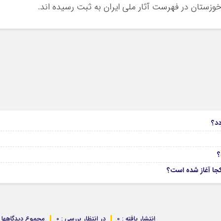
6
دد؟
04
انتشار یافته : 0
در انتظار بررسی : 0
مجموع دیدگاهها : 