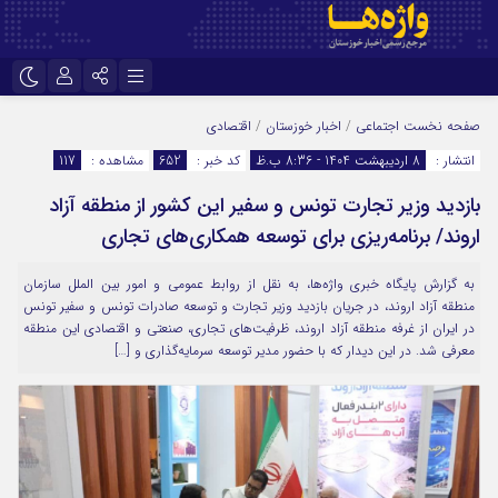
نام کاربری یا نشانی ایمیل
اینستاگرام
تلگرام
صفحه نخست
اجتماعی
/
اخبار خوزستان
/
اقتصادی
انتشار :
8 اردیبهشت 1404 - 8:36 ب.ظ
کد خبر :
652
مشاهده :
117
سروش
ایتا
بازدید وزیر تجارت تونس و سفیر این کشور از منطقه آزاد
رمز عبور
آپارات
اپلیکیشن
اروند/ برنامه‌ریزی برای توسعه همکاری‌های تجاری
به گزارش پایگاه خبری واژه‌ها، به نقل از روابط عمومی و امور بین الملل سازمان
مرا به خاطر بسپار
منطقه آزاد اروند، در جریان بازدید وزیر تجارت و توسعه صادرات تونس و سفیر تونس
در ایران از غرفه منطقه آزاد اروند، ظرفیت‌های تجاری، صنعتی و اقتصادی این منطقه
معرفی شد. در این دیدار که با حضور مدیر توسعه سرمایه‌گذاری و […]