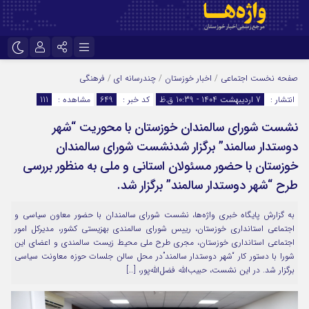
نام کاربری یا نشانی ایمیل
اینستاگرام
تلگرام
صفحه نخست
اجتماعی
/
اخبار خوزستان
/
چندرسانه ای
/
فرهنگی
انتشار :
7 اردیبهشت 1404 - 10:39 ق.ظ
کد خبر :
649
مشاهده :
111
سروش
ایتا
نشست شورای سالمندان خوزستان با محوریت “شهر
رمز عبور
آپارات
اپلیکیشن
دوستدار سالمند” برگزار شدنشست شورای سالمندان
خوزستان با حضور مسئولان استانی و ملی به منظور بررسی
مرا به خاطر بسپار
طرح “شهر دوستدار سالمند” برگزار شد.
به گزارش پایگاه خبری واژه‌ها، نشست شورای سالمندان با حضور معاون سیاسی و
اجتماعی استانداری خوزستان، رییس شورای سالمندی بهزیستی کشور، مدیرکل امور
اجتماعی استانداری خوزستان، مجری طرح ملی محیط زیست سالمندی و اعضای این
شورا با دستور کار “شهر دوستدار سالمند”در محل سالن جلسات حوزه معاونت سیاسی
برگزار شد. در این نشست، حبیب‌الله فضل‌الله‌پور، […]