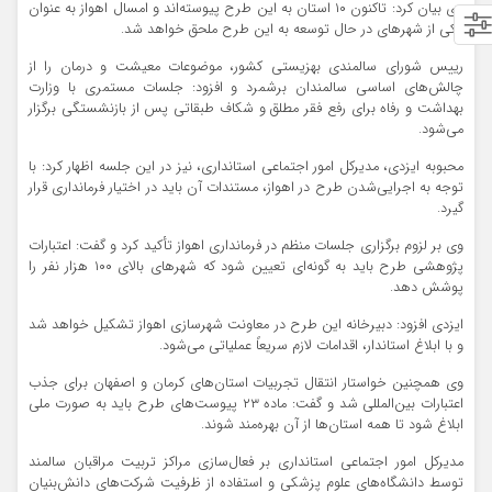
وی بیان کرد: تاکنون ۱۰ استان به این طرح پیوسته‌اند و امسال اهواز به عنوان
یکی از شهرهای در حال توسعه به این طرح ملحق خواهد شد.
رییس شورای سالمندی بهزیستی کشور، موضوعات معیشت و درمان را از
چالش‌های اساسی سالمندان برشمرد و افزود: جلسات مستمری با وزارت
بهداشت و رفاه برای رفع فقر مطلق و شکاف طبقاتی پس از بازنشستگی برگزار
می‌شود.
محبوبه ایزدی، مدیرکل امور اجتماعی استانداری، نیز در این جلسه اظهار کرد: با
توجه به اجرایی‌شدن طرح در اهواز، مستندات آن باید در اختیار فرمانداری قرار
گیرد.
وی بر لزوم برگزاری جلسات منظم در فرمانداری اهواز تأکید کرد و گفت: اعتبارات
پژوهشی طرح باید به گونه‌ای تعیین شود که شهرهای بالای ۱۰۰ هزار نفر را
پوشش دهد.
ایزدی افزود: دبیرخانه این طرح در معاونت شهرسازی اهواز تشکیل خواهد شد
و با ابلاغ استاندار، اقدامات لازم سریعاً عملیاتی می‌شود.
وی همچنین خواستار انتقال تجربیات استان‌های کرمان و اصفهان برای جذب
اعتبارات بین‌المللی شد و گفت: ماده ۲۳ پیوست‌های طرح باید به صورت ملی
ابلاغ شود تا همه استان‌ها از آن بهره‌مند شوند.
مدیرکل امور اجتماعی استانداری بر فعال‌سازی مراکز تربیت مراقبان سالمند
توسط دانشگاه‌های علوم پزشکی و استفاده از ظرفیت شرکت‌های دانش‌بنیان