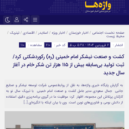
نام کاربری یا نشانی ایمیل
اینستاگرام
تلگرام
صفحه نخست
اجتماعی
/
اخبار خوزستان
/
اخبار ویژه
/
اسلایدر
/
اقتصادی
/
تیتریک
/
محیط زیست
سروش
ایتا
انتشار :
6 فروردین 1404 - 5:28 ب.ظ
کد خبر :
610
مشاهده :
110
رمز عبور
آپارات
اپلیکیشن
کشت و صنعت نیشکر امام خمینی (ره) رکوردشکنی کرد/
ثبت تولید بی‌سابقه بیش از ۱۱۵ هزار تن شکر خام در آغاز
سال جدید
مرا به خاطر بسپار
به گزارش پایگاه خبری واژه‌ها، به نقل از روابط‌عمومی شرکت توسعه نیشکر و صنایع
جانبی جمال سعودی مدیر عامل کشت و صنعت امام خمینی با تبریک سال نو به
کارکنان پرتلاش این مجموعه، اظهار کرد: موفقیت ما در گروی برنامه‌ریزی دقیق، استفاده
از دانش بومی و فناوری‌های نوین است. وی با بیان اینکه با انگیزه‌ای […]