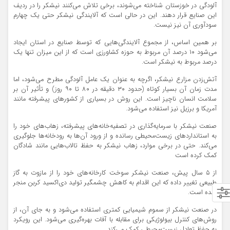
آلودگی در خوزستان شناخته می‌شوند، برخی تلاش می‌کنند نیشکر را در ردیف
این صنایع قرار دهند. این در حالی است که آلایندگی نیشکر حتی یک چهارم
سودآوری آن نیز نیست.
بر همین اساس، از مجموع آلایندگی‌هایی که توسط صنایع در استان ایجاد
می‌شود ۱۰ درصد آن مربوط به حوزه کشاورزی است که از این میزان تنها یک
درصد مربوط به نیشکر است.
آتش‌زدن مزارع نیشکر، اگرچه به عنوان یک عامل آلودگی مطرح می‌شود، اما
مدت زمان آن بسیار کوتاه (حدود ۳۰ دقیقه در ۸۰ تا ۹۰ روز) و تأثیر آن بر
سلامت انسان ناچیز است. این روش در بسیاری از کشورهای پیشرفته مانند
آمریکا و برزیل نیز استفاده می‌شود.
صنعت نیشکر با سرمایه‌گذاری در تصفیه‌خانه‌های پیشرفته، زهاب‌های خود را
به استانداردهای زیست‌محیطی رسانده و از ورود آن‌ها به رودخانه‌ها جلوگیری
می‌کند. حتی در برخی موارد، زهاب نیشکر به حفظ تالاب‌هایی مانند شادگان
کمک کرده است
از ۵ سال پیش، صنعت نیشکر سوخت کارخانه‌های خود را از مازوت به گاز
طبیعی تغییر داده که این اقدام به کاهش چشمگیر تولید دی‌اکسید کربن منجر
شده است.
در صنعت نیشکر از سموم شیمیایی کمتری استفاده می‌شود و به جای آن، از
روش‌های کنترل بیولوژیکی برای مقابله با آفات بهره‌گیری می‌شود. این رویکرد
به حفظ تعادل زیست‌محیطی کمک می‌کند.