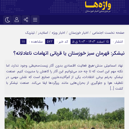
نام کاربری یا نشانی ایمیل
اینستاگرام
تلگرام
صفحه نخست
اجتماعی
/
اخبار خوزستان
/
اخبار ویژه
/
اسلایدر
/
تیتریک
انتشار :
15 اسفند 1403 - 9:03 ق.ظ
کد خبر :
572
مشاهده :
111
سروش
ایتا
نیشکر: قهرمان سبز خوزستان یا قربانی اتهامات ناعادلانه؟
رمز عبور
آپارات
اپلیکیشن
نهاد اسماعیلی منش-هیچ فعالیت اقتصادی بدون آثار زیست‌محیطی وجود ندارد، اما
نکته مهم این است که تا چه حد می‌توانیم این آثار را کاهش یا مدیریت کنیم. صنعت
مرا به خاطر بسپار
نیشکر، به‌رغم برخی انتقادات، یکی از کم‌آلاینده‌ترین صنایع است که نقش مهمی در
تلطیف هوا و جلوگیری از بحران‌هایی مانند ریزگردها ایفا می‌کند. صنعت نیشکر با
کشت […]