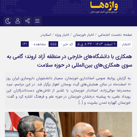
نام کاربری یا نشانی ایمیل
اینستاگرام
تلگرام
صفحه نخست
اجتماعی
/
اخبار خوزستان
/
اخبار ویژه
/
اسلایدر
انتشار :
9 اسفند 1403 - 8:34 ق.ظ
کد خبر :
555
مشاهده :
131
سروش
ایتا
همکاری با دانشگاه‌های خارجی در منطقه آزاد اروند؛ گامی به
رمز عبور
آپارات
اپلیکیشن
سوی همکاری‌های بین‌المللی در حوزه سلامت
به گزارش روابط عمومی استانداری خوزستان، سمینار دانشجویان داروسازی ایران روز
مرا به خاطر بسپار
۱۰ اسفندماه در سالن همایش‌های گیت بوستان اهواز برگزار شد. در این مراسم، سید
محمدرضا موالی‌زاده، استاندار خوزستان، با تقدیر از تلاش‌های دست‌اندرکاران این
رویداد علمی، به پیشینه درخشان خوزستان در حوزه علم و فرهنگ اشاره کرد و گفت:
خوزستان گهواره تمدن بشریت و […]