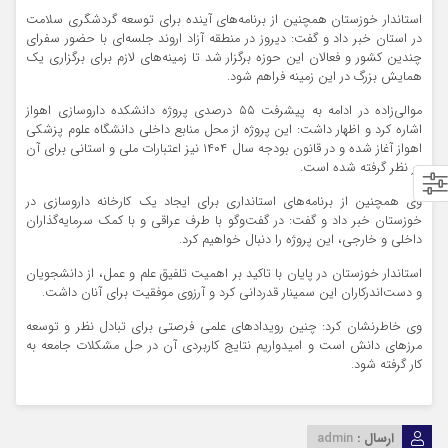
استاندار خوزستان همچنین از برنامه‌های آینده برای توسعه گردشگری سلامت
در استان خبر داد و گفت: دیروز در منطقه آزاد اروند جلسه‌ای با حضور سفرای
چندین کشور و فعالان این حوزه برگزار شد تا زمینه‌های لازم برای برگزاری یک
همایش بزرگ در این زمینه فراهم شود.
موالی‌زاده در ادامه به پیشرفت ۵۵ درصدی پروژه دانشکده داروسازی اهواز
اشاره کرد و اظهار داشت: این پروژه از محل منابع داخلی دانشگاه علوم پزشکی
اهواز آغاز شده و در قانون بودجه سال ۱۴۰۴ نیز اعتبارات ملی و استانی برای آن
در نظر گرفته شده است.
وی همچنین از برنامه‌های استانداری برای ایجاد یک کارخانه داروسازی در
خوزستان خبر داد و گفت: در گفت‌وگو با طرف عراقی و با کمک سرمایه‌گذاران
داخلی و خارجی، این پروژه را دنبال خواهیم کرد.
استاندار خوزستان در پایان با تاکید بر اهمیت تلفیق علم و عمل، از دانشجویان
و دست‌اندرکاران این سمینار قدردانی کرد و آرزوی موفقیت برای آنان داشت.
وی خاطرنشان کرد: چنین رویدادهای علمی فرصتی برای تبادل نظر و توسعه
مرزهای دانش است و امیدواریم نتایج کاربردی آن در حل مشکلات جامعه به
کار گرفته شود.
ارسال :
admin