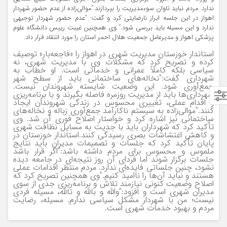
ندارد. مردم نباید تاوان سوءمدیریت را بپردازند.”
موالی‌زاده از عدم حضور شهردار
اهواز در این جلسه ابراز نارضایتی کرد و گفت: “عدم حضور شهردار توجیهی
ندارد و این مسیله باید بررسی شود.” وی همچنین غیبت رییس دانشگاه علوم
پزشکی اهواز و مدیرعامل جمعیت هلال احمر استان را مورد انتقاد قرار داد.
استاندار خوزستان مدیریت شهری در اهواز را «فاجعه‌بار» توصیف
کرده و تصریح کرد که مشکلات وی با مدیریت شهری، نه
سیاسی بلکه کاملاً عمرانی و خدماتی است. او خطاب به
شهرداری گفت:”نخاله‌های ساختمانی باید از سطح شهر
جمع‌آوری شود. این وضعیت شایسته شهروندان نیست.
شهرداری‌ها باید از مدیریت روزمره فاصله بگیرند و با برنامه‌ریزی
و اقدام عملی، تغییری محسوس در زندگی شهروندان ایجاد
کنند.”
موالی‌زاده به سیستم ناکارآمد جمع‌آوری زباله و نخاله‌های
ساختمانی نیز اشاره کرد و خواستار اصلاح فوری آن شد. وی
تأکید کرد که شهرداران باید با جدیت به مسایل نظافت شهری
و کاهش اغتشاشات بصری رسیدگی کنند.
استاندار خوزستان در
پایان تأکید کرد که جلسات و تصمیمات مدیران باید نتایج
ملموس و محسوس برای مردم داشته باشد:”اگر قرار باشد
جلسات برگزار شوند اما فردای آن روز نتیجه‌ای در جامعه دیده
نشود، چنین جلساتی فایده‌ای ندارد. مردم منتظر اقدامات عملی
هستند و نباید آن‌ها را ناامید کنیم.”
وی همچنین تصریح کرد که
اصلاح وضعیت کنونی نیازمند تلاش و برنامه‌ریزی جدی از سوی
مدیران شهری است و افزود:”والله و بالله و تالله، مسیله فردی
نیست؛ من با شهردار مشکل سیاسی ندارم. مسیله، رضایت
مردم و بهبود خدمات شهری است.