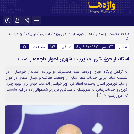
نام کاربری یا نشانی ایمیل
اینستاگرام
تلگرام
صفحه نخست
اجتماعی
/
اخبار خوزستان
/
اخبار ویژه
/
اسلایدر
/
تیتریک
/
چندرسانه
ای
سروش
ایتا
انتشار :
27 بهمن 1403 - 9:41 ق.ظ
کد خبر :
529
مشاهده :
123
رمز عبور
آپارات
اپلیکیشن
استاندار خوزستان: مدیریت شهری اهواز فاجعه‌بار است
به گزارش پایگاه خبری واژه‌ها، سید محمدرضا موالی‌زاده، استاندار خوزستان در
نشست ستاد اجرایی خدمات سفر استان، از وضعیت نظافت و مبلمان شهری در اهواز
مرا به خاطر بسپار
و سایر شهرهای استان به‌شدت انتقاد کرد. وی خواستار اقدامات فوری برای بهبود چهره
شهری و خدمات‌رسانی به شهروندان و مسافران نوروزی شد.موالی‌زاده در این نشست
که امروز (شنبه ۲۷ […]